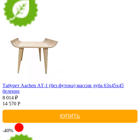
Табурет Aachen АТ-1 (без футона) массив дуба 63х45х45
беление
8 014 ₽
14 570 Р
КУПИТЬ
-40%