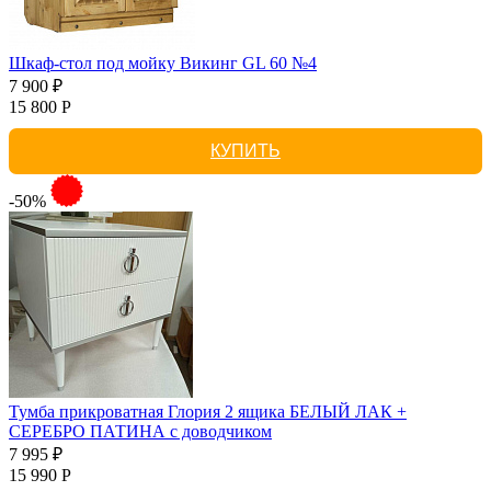
Шкаф-стол под мойку Викинг GL 60 №4
7 900 ₽
15 800 Р
КУПИТЬ
-50%
Тумба прикроватная Глория 2 ящика БЕЛЫЙ ЛАК +
СЕРЕБРО ПАТИНА с доводчиком
7 995 ₽
15 990 Р