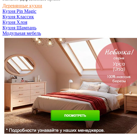
Деревянные кухни
Кухня Pin Magic
Кухня Классик
Кухня Хлоя
Кухня Шампань
Модульная мебель