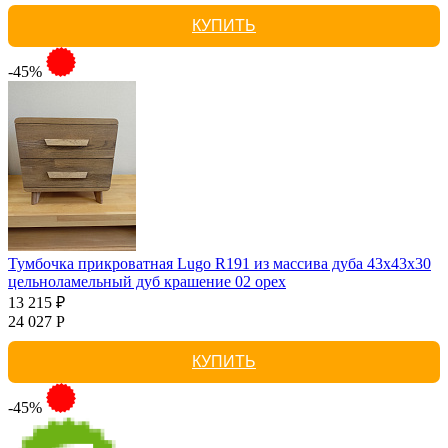
КУПИТЬ
-45%
Тумбочка прикроватная Lugo R191 из массива дуба 43х43х30
цельноламельный дуб крашение 02 орех
13 215 ₽
24 027 Р
КУПИТЬ
-45%