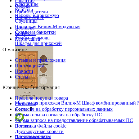
Гарантия
Ключницы
Сборка
Консоли
Производители
Наборы в прихожую
Вопрос-ответ
Обувницы
Прихожая Вилия-М модульная
Доставка
Скамьи и банкетки
Контакты
Тумбы и комоды
Карта сайта
Шкафы для прихожей
О магазине
Отзывы и предложения
Поставщикам
Новости
Статьи
Юридическая информация
Правила покупки товара
Модульная прихожая Вилия-М Шкаф комбинированный 
Рассрочка
Согласие на обработку персональных данных
83 412 ₽
Форма отзыва согласия на обработку ПС
Форма запроса на предоставление обрабатываемых ПС
Политика Файлы cookie
Детская
Двухъярусные кровати
Способы оплаты
Декор в детскую