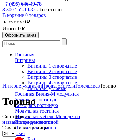
+7 (495) 646-49-78
8 800 555-10-32
- бесплатно
В корзине 0 товаров
на сумму 0 ₽
Итого:
0 ₽
Гостиная
Витрины
Витрины 1 створчатые
Витрины 2 створчатые
Витрины 3 створчатые
Витрины 4 створчатые
Интернет-магазин
Производители
Гомельдрев
Торино
Витрины угловые
Гостиная Вилия-М модульная
Торино
Зеркала в гостиную
Комоды в гостиную
Модульная гостиная
Сортировать:
Модульная мебель Молодечно
название
цена
новинки
Полки для гостиной
Товаров на странице:
Портал для камина
Свет
Бра