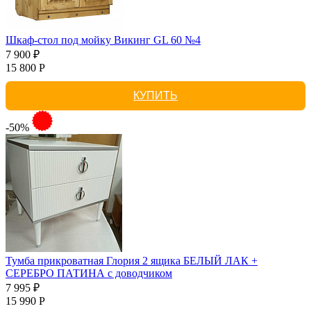
Шкаф-стол под мойку Викинг GL 60 №4
7 900 ₽
15 800 Р
КУПИТЬ
-50%
Тумба прикроватная Глория 2 ящика БЕЛЫЙ ЛАК +
СЕРЕБРО ПАТИНА с доводчиком
7 995 ₽
15 990 Р