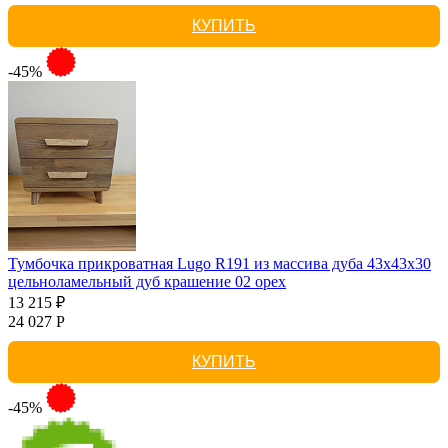
КУПИТЬ
-45%
Тумбочка прикроватная Lugo R191 из массива дуба 43х43х30
цельноламельный дуб крашение 02 орех
13 215 ₽
24 027 Р
КУПИТЬ
-45%