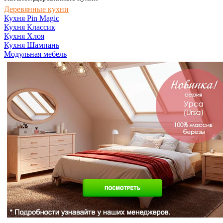
Деревянные кухни
Кухня Pin Magic
Кухня Классик
Кухня Хлоя
Кухня Шампань
Модульная мебель