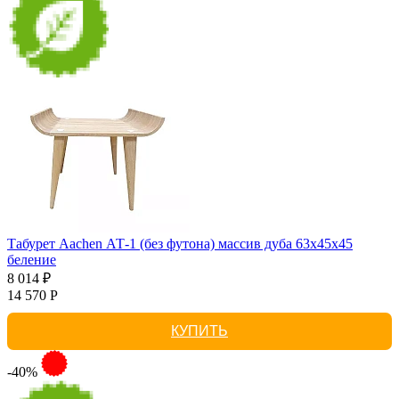
Табурет Aachen АТ-1 (без футона) массив дуба 63х45х45
беление
8 014 ₽
14 570 Р
КУПИТЬ
-40%