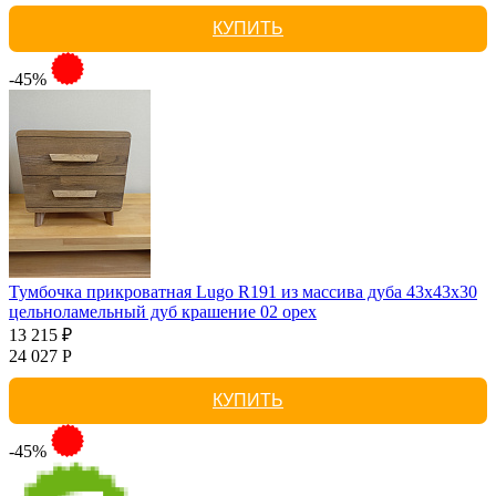
КУПИТЬ
-45%
Тумбочка прикроватная Lugo R191 из массива дуба 43х43х30
цельноламельный дуб крашение 02 орех
13 215 ₽
24 027 Р
КУПИТЬ
-45%