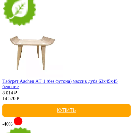
Табурет Aachen АТ-1 (без футона) массив дуба 63х45х45
беление
8 014 ₽
14 570 Р
КУПИТЬ
-40%