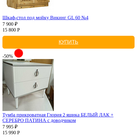
Шкаф-стол под мойку Викинг GL 60 №4
7 900 ₽
15 800 Р
КУПИТЬ
-50%
Тумба прикроватная Глория 2 ящика БЕЛЫЙ ЛАК +
СЕРЕБРО ПАТИНА с доводчиком
7 995 ₽
15 990 Р