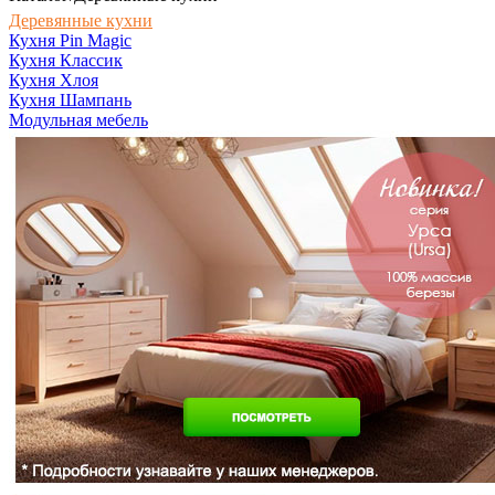
Деревянные кухни
Кухня Pin Magic
Кухня Классик
Кухня Хлоя
Кухня Шампань
Модульная мебель