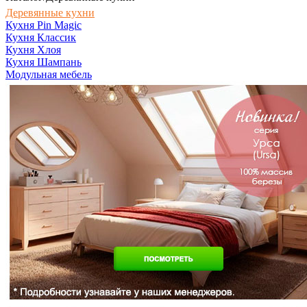
Деревянные кухни
Кухня Pin Magic
Кухня Классик
Кухня Хлоя
Кухня Шампань
Модульная мебель