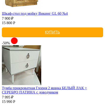
Шкаф-стол под мойку Викинг GL 60 №4
7 900 ₽
15 800 Р
КУПИТЬ
-50%
Тумба прикроватная Глория 2 ящика БЕЛЫЙ ЛАК +
СЕРЕБРО ПАТИНА с доводчиком
7 995 ₽
15 990 Р