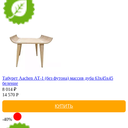
Табурет Aachen АТ-1 (без футона) массив дуба 63х45х45
беление
8 014 ₽
14 570 Р
КУПИТЬ
-40%