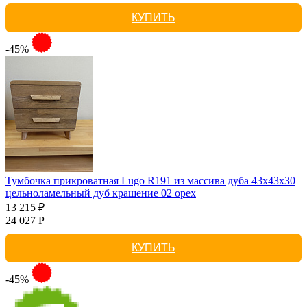
КУПИТЬ
-45%
Тумбочка прикроватная Lugo R191 из массива дуба 43х43х30
цельноламельный дуб крашение 02 орех
13 215 ₽
24 027 Р
КУПИТЬ
-45%