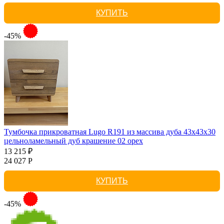
КУПИТЬ
-45%
Тумбочка прикроватная Lugo R191 из массива дуба 43х43х30
цельноламельный дуб крашение 02 орех
13 215 ₽
24 027 Р
КУПИТЬ
-45%