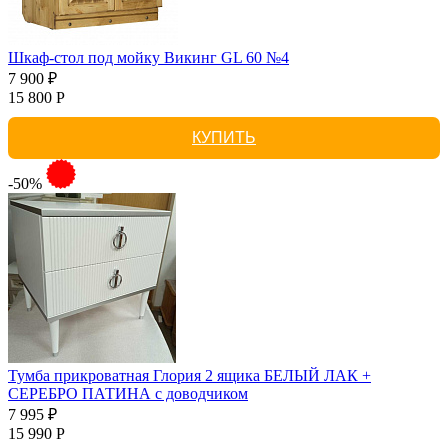
Шкаф-стол под мойку Викинг GL 60 №4
7 900 ₽
15 800 Р
КУПИТЬ
-50%
Тумба прикроватная Глория 2 ящика БЕЛЫЙ ЛАК +
СЕРЕБРО ПАТИНА с доводчиком
7 995 ₽
15 990 Р