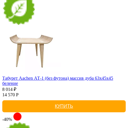
Табурет Aachen АТ-1 (без футона) массив дуба 63х45х45
беление
8 014 ₽
14 570 Р
КУПИТЬ
-40%