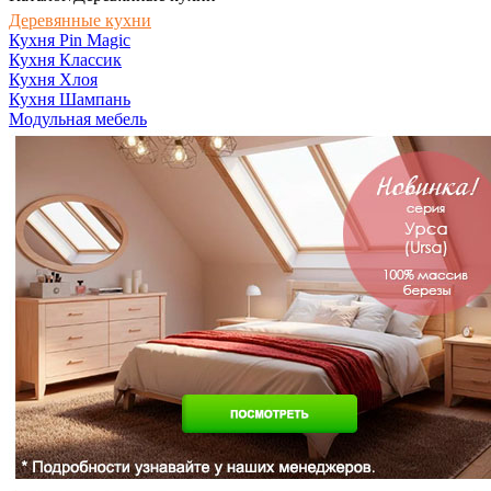
Деревянные кухни
Кухня Pin Magic
Кухня Классик
Кухня Хлоя
Кухня Шампань
Модульная мебель