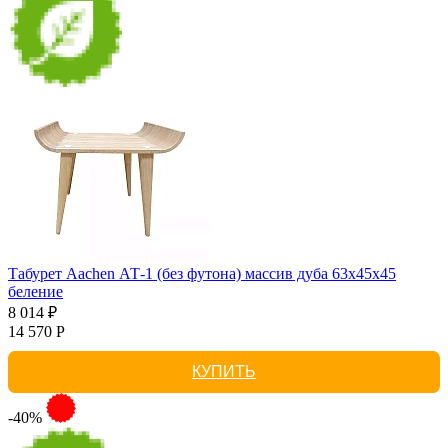
Табурет Aachen АТ-1 (без футона) массив дуба 63х45х45
беление
8 014 ₽
14 570 Р
КУПИТЬ
-40%