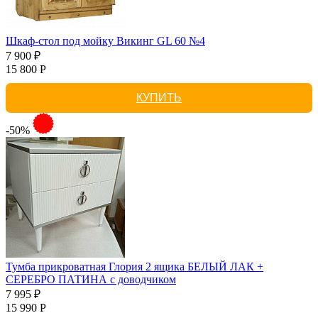
Шкаф-стол под мойку Викинг GL 60 №4
7 900 ₽
15 800 Р
КУПИТЬ
-50%
Тумба прикроватная Глория 2 ящика БЕЛЫЙ ЛАК +
СЕРЕБРО ПАТИНА с доводчиком
7 995 ₽
15 990 Р