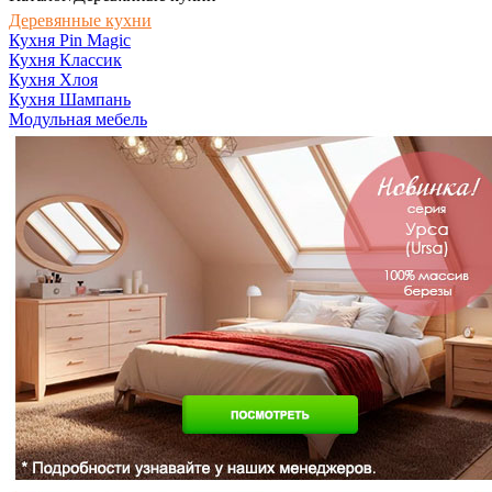
Деревянные кухни
Кухня Pin Magic
Кухня Классик
Кухня Хлоя
Кухня Шампань
Модульная мебель