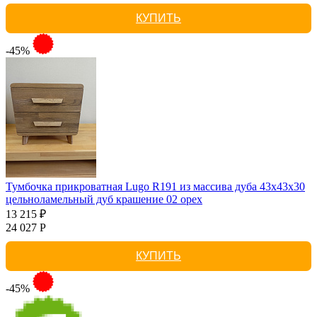
КУПИТЬ
-45%
Тумбочка прикроватная Lugo R191 из массива дуба 43х43х30
цельноламельный дуб крашение 02 орех
13 215 ₽
24 027 Р
КУПИТЬ
-45%