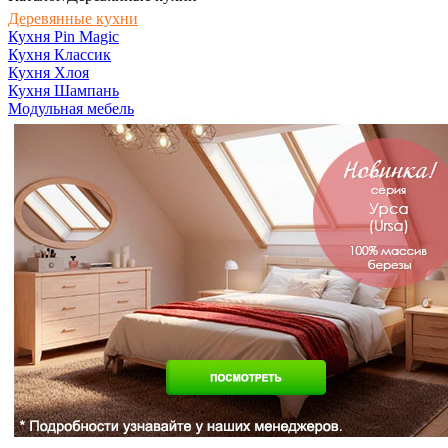
Деревянные кухни
Кухня Pin Magic
Кухня Классик
Кухня Хлоя
Кухня Шампань
Модульная мебель