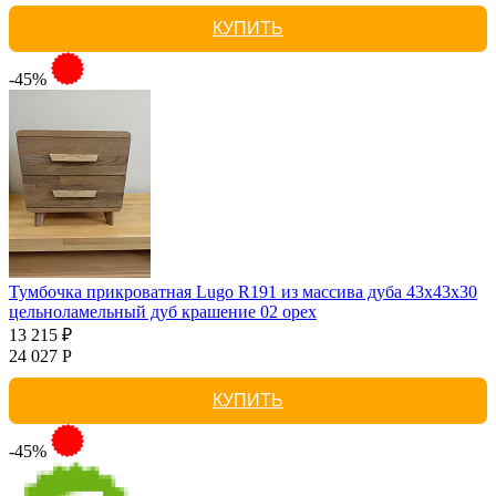
КУПИТЬ
-45%
Тумбочка прикроватная Lugo R191 из массива дуба 43х43х30
цельноламельный дуб крашение 02 орех
13 215 ₽
24 027 Р
КУПИТЬ
-45%