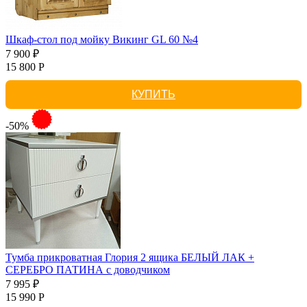
Шкаф-стол под мойку Викинг GL 60 №4
7 900 ₽
15 800 Р
КУПИТЬ
-50%
Тумба прикроватная Глория 2 ящика БЕЛЫЙ ЛАК +
СЕРЕБРО ПАТИНА с доводчиком
7 995 ₽
15 990 Р