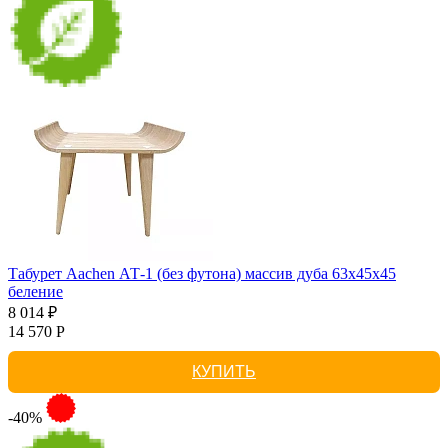
Табурет Aachen АТ-1 (без футона) массив дуба 63х45х45
беление
8 014 ₽
14 570 Р
КУПИТЬ
-40%