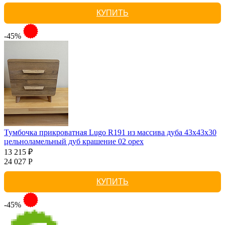
КУПИТЬ
-45%
Тумбочка прикроватная Lugo R191 из массива дуба 43х43х30
цельноламельный дуб крашение 02 орех
13 215 ₽
24 027 Р
КУПИТЬ
-45%