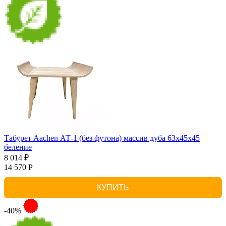
Табурет Aachen АТ-1 (без футона) массив дуба 63х45х45
беление
8 014 ₽
14 570 Р
КУПИТЬ
-40%