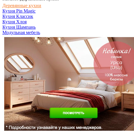
Деревянные кухни
Кухня Pin Magic
Кухня Классик
Кухня Хлоя
Кухня Шампань
Модульная мебель