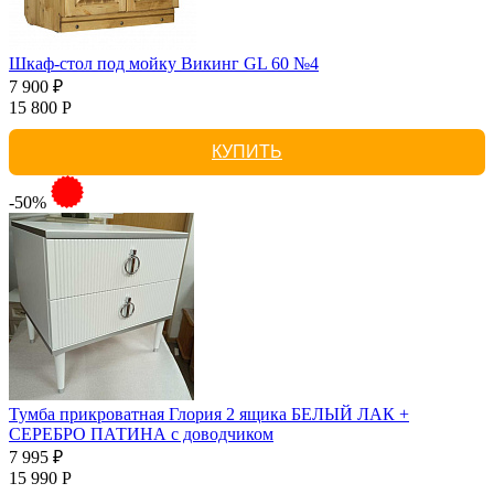
Шкаф-стол под мойку Викинг GL 60 №4
7 900 ₽
15 800 Р
КУПИТЬ
-50%
Тумба прикроватная Глория 2 ящика БЕЛЫЙ ЛАК +
СЕРЕБРО ПАТИНА с доводчиком
7 995 ₽
15 990 Р