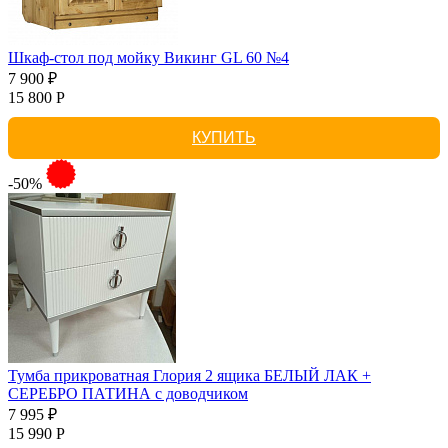
Шкаф-стол под мойку Викинг GL 60 №4
7 900 ₽
15 800 Р
КУПИТЬ
-50%
Тумба прикроватная Глория 2 ящика БЕЛЫЙ ЛАК +
СЕРЕБРО ПАТИНА с доводчиком
7 995 ₽
15 990 Р