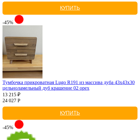
КУПИТЬ
-45%
Тумбочка прикроватная Lugo R191 из массива дуба 43х43х30
цельноламельный дуб крашение 02 орех
13 215 ₽
24 027 Р
КУПИТЬ
-45%