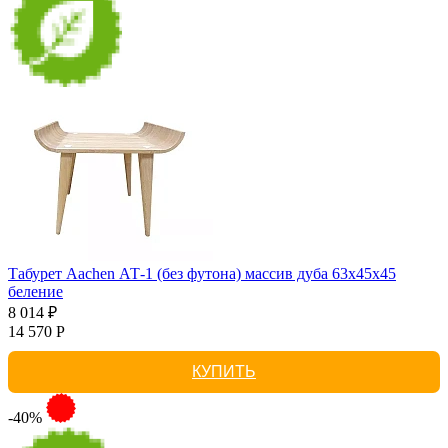
Табурет Aachen АТ-1 (без футона) массив дуба 63х45х45
беление
8 014 ₽
14 570 Р
КУПИТЬ
-40%