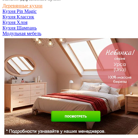
Деревянные кухни
Кухня Pin Magic
Кухня Классик
Кухня Хлоя
Кухня Шампань
Модульная мебель