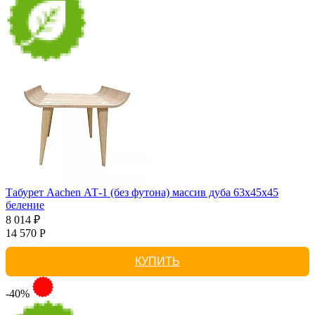
Табурет Aachen АТ-1 (без футона) массив дуба 63х45х45
беление
8 014 ₽
14 570 Р
КУПИТЬ
-40%