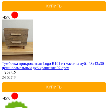
КУПИТЬ
-45%
Тумбочка прикроватная Lugo R191 из массива дуба 43х43х30
цельноламельный дуб крашение 02 орех
13 215 ₽
24 027 Р
КУПИТЬ
-45%