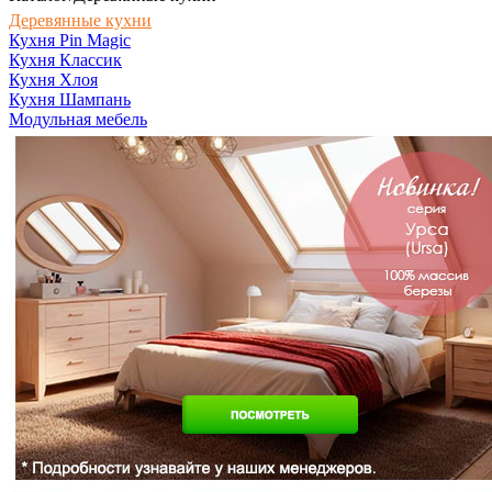
Деревянные кухни
Кухня Pin Magic
Кухня Классик
Кухня Хлоя
Кухня Шампань
Модульная мебель