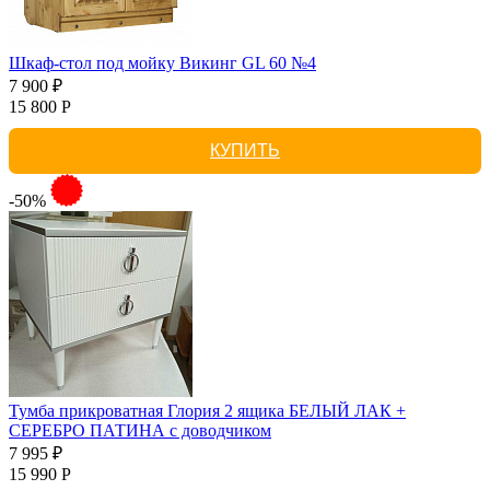
Шкаф-стол под мойку Викинг GL 60 №4
7 900 ₽
15 800 Р
КУПИТЬ
-50%
Тумба прикроватная Глория 2 ящика БЕЛЫЙ ЛАК +
СЕРЕБРО ПАТИНА с доводчиком
7 995 ₽
15 990 Р