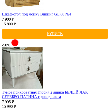
Шкаф-стол под мойку Викинг GL 60 №4
7 900 ₽
15 800 Р
КУПИТЬ
-50%
Тумба прикроватная Глория 2 ящика БЕЛЫЙ ЛАК +
СЕРЕБРО ПАТИНА с доводчиком
7 995 ₽
15 990 Р