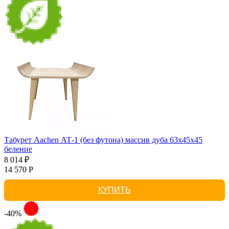
Табурет Aachen АТ-1 (без футона) массив дуба 63х45х45
беление
8 014 ₽
14 570 Р
КУПИТЬ
-40%