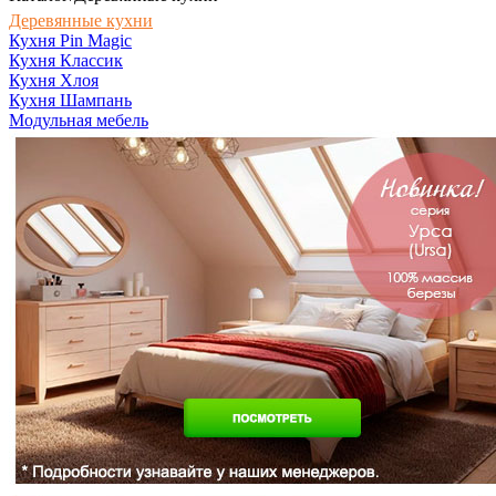
Деревянные кухни
Кухня Pin Magic
Кухня Классик
Кухня Хлоя
Кухня Шампань
Модульная мебель