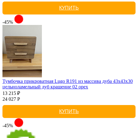
КУПИТЬ
-45%
Тумбочка прикроватная Lugo R191 из массива дуба 43х43х30
цельноламельный дуб крашение 02 орех
13 215 ₽
24 027 Р
КУПИТЬ
-45%