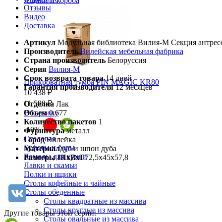
Ящики и короба
Отзывы
Видео
Доставка
Артикул
Модульная библиотека Вилия-М Секция антрес
Производитель
Вилейская мебельная фабрика
Страна производитель
Белоруссия
Серия
Вилия-М
Срок возврата товара
14 дней
Прикроватная тумба PIN MAGIC KR80
Гарантия производителя
12 месяцев
10 438 ₽
11 598 ₽
Отделка
Лак
Объем
0.677
В корзину
Количество пакетов
1
-10%
Фурнитура
металл
Столовая
Город
Вилейка
Буфеты и бары
Материал
дуб и шпон дуба
Комоды для кухни
Размеры ШхВхГ
72,5х45х57,8
Лавки и скамьи
Полки и ящики
Столы кофейные и чайные
Столы обеденные
Столы квадратные из массива
Столы круглые из массива
Другие товары этой серии:
Столы овальные из массива