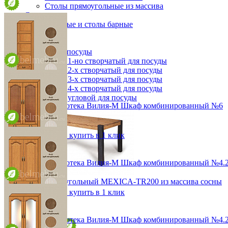
Столы прямоугольные из массива
Стулья
Стулья барные и столы барные
Сундуки
Табуреты
Шкафы для посуды
Шкаф 1-но створчатый для посуды
Шкаф 2-х створчатый для посуды
Шкаф 3-х створчатый для посуды
Шкаф 4-х створчатый для посуды
Шкаф угловой для посуды
Модульная библиотека Вилия-М Шкаф комбинированный №6
от 39 996 ₽
48,2х190х36,8 см
В корзину
Быстро купить в 1 клик
Модульная библиотека Вилия-М Шкаф комбинированный №4.2
от 84 576 ₽
Стол прямоугольный MEXICA-TR200 из массива сосны
96,4х190х36,8 см
В корзину
Быстро купить в 1 клик
28 634 ₽
31 816 ₽
В корзину
Модульная библиотека Вилия-М Шкаф комбинированный №4.