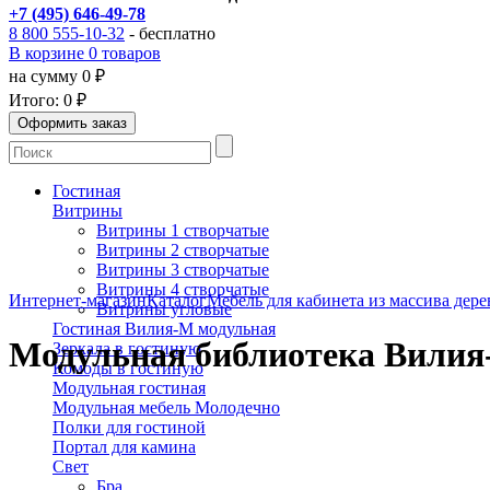
+7 (495) 646-49-78
8 800 555-10-32
- бесплатно
В корзине 0 товаров
на сумму 0 ₽
Итого:
0 ₽
Гостиная
Витрины
Витрины 1 створчатые
Витрины 2 створчатые
Витрины 3 створчатые
Витрины 4 створчатые
Интернет-магазин
Каталог
Мебель для кабинета из массива дере
Витрины угловые
Гостиная Вилия-М модульная
Модульная библиотека Вилия
Зеркала в гостиную
Комоды в гостиную
Модульная гостиная
Модульная мебель Молодечно
Полки для гостиной
Портал для камина
Свет
Бра