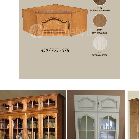
вери серый 7046/антик