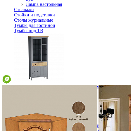
Лампа настольная
Стеллажи
Стойки и подставки
Столы журнальные
Тумбы для гостиной
Тумбы под ТВ
Шкаф для посуды Сканди 1113СТЧ стеклянная и глухая д
45 332 ₽
64 760 ₽
В корзину
-30%
Спальня
Деревянные кровати с подъемным механизмом
Кровати односпальные с подъемным механизмом