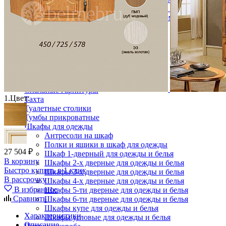
Кровати двуспальные с подъемным механизмом
Кровати полутороспальные с подъемным механизм
Зеркала
Комоды
Кровати двуспальные
Кровати металлические
Кровати односпальные
Кровати полутороспальные
Решетки и настилы под матрас
Спальные гарнитуры
1.
Цвет:
Тахта
Туалетные столики
Тумбы прикроватные
Шкафы для одежды
Антресоли на шкаф
Полки и ящики в шкаф для одежды
27 504 ₽
Шкаф 1-дверный для одежды и белья
В корзину
Шкафы 2-х дверные для одежды и белья
Быстро купить в 1 клик
Шкафы 3-х дверные для одежды и белья
В рассрочку
Шкафы 4-х дверные для одежды и белья
В избранное
Шкафы 5-ти дверные для одежды и белья
Сравнить
Шкафы 6-ти дверные для одежды и белья
Шкафы купе для одежды и белья
Характеристики
Шкафы угловые для одежды и белья
Описание