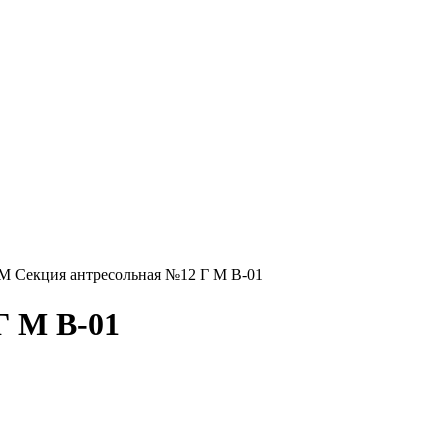
М Секция антресольная №12 Г М В-01
Г М В-01