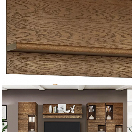
Стулья барные и столы барные
Сундуки
Табуреты
Шкафы для посуды
Шкаф 1-но створчатый для посуды
Шкаф 2-х створчатый для посуды
Шкаф 3-х створчатый для посуды
Шкаф 4-х створчатый для посуды
Шкаф угловой для посуды
Стол прямоугольный PIN MAGIC KJT7
16 022 ₽
17 802 ₽
В корзину
-10%
Прихожая