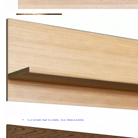
Тумбы прикроватные ГМ 8426
13 555 ₽
15 061 ₽
В корзину
-10%
Столовая
Буфеты и бары
Комоды для кухни
Лавки и скамьи
Полки и ящики
Столы кофейные и чайные
Столы обеденные
Столы квадратные из массива
Столы круглые из массива
Столы овальные из массива
Столы прямоугольные из массива
Стулья