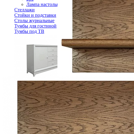
Лампа настольная
Стеллажи
Стойки и подставки
Столы журнальные
Тумбы для гостиной
Тумбы под ТВ
Тумба Сабрина ММ-305-10
114 240 ₽
В корзину
Спальня
Деревянные кровати с подъемным механизмом
Кровати односпальные с подъемным механизмом
Кровати двуспальные с подъемным механизмом
Кровати полутороспальные с подъемным механизм
Зеркала