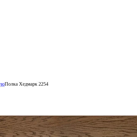
ую
Полка Хедмарк 2254