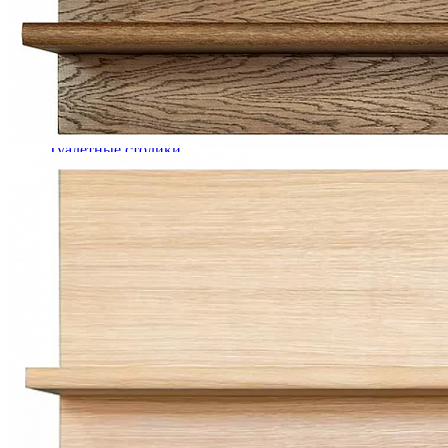
Комоды
Кровати двуспальные
Кровати металлические
Кровати односпальные
Кровати полутороспальные
Решетки и настилы под матрас
Спальные гарнитуры
Тахта
Туалетные столики
Тумбы прикроватные
Шкафы для одежды
Антресоли на шкаф
Полки и ящики в шкаф для одежды
Шкаф 1-дверный для одежды и белья
Шкафы 2-х дверные для одежды и белья
Шкафы 3-х дверные для одежды и белья
Шкафы 4-х дверные для одежды и белья
Шкафы 5-ти дверные для одежды и белья
Шкафы 6-ти дверные для одежды и белья
Шкафы купе для одежды и белья
Шкафы угловые для одежды и белья
Ящики и короба