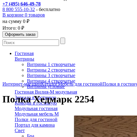
+7 (495) 646-49-78
8 800 555-10-32
- бесплатно
В корзине 0 товаров
на сумму 0 ₽
Итого:
0 ₽
Гостиная
Витрины
Витрины 1 створчатые
Витрины 2 створчатые
Витрины 3 створчатые
Витрины 4 створчатые
Интернет-магазин
Каталог
Мебель для гостиной
Полки в гостин
Витрины угловые
Гостиная Вилия-М модульная
Полка Хедмарк 2254
Зеркала в гостиную
Комоды в гостиную
Модульная гостиная
Модульная мебель Молодечно
Полки для гостиной
Портал для камина
Свет
Бра