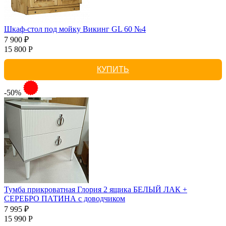
Шкаф-стол под мойку Викинг GL 60 №4
7 900 ₽
15 800 Р
КУПИТЬ
-50%
Тумба прикроватная Глория 2 ящика БЕЛЫЙ ЛАК +
СЕРЕБРО ПАТИНА с доводчиком
7 995 ₽
15 990 Р