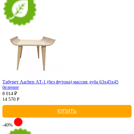
Табурет Aachen АТ-1 (без футона) массив дуба 63х45х45
беление
8 014 ₽
14 570 Р
КУПИТЬ
-40%