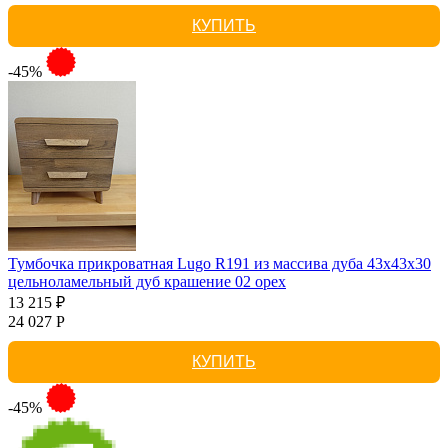
КУПИТЬ
-45%
Тумбочка прикроватная Lugo R191 из массива дуба 43х43х30
цельноламельный дуб крашение 02 орех
13 215 ₽
24 027 Р
КУПИТЬ
-45%