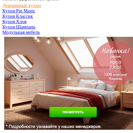
Деревянные кухни
Кухня Pin Magic
Кухня Классик
Кухня Хлоя
Кухня Шампань
Модульная мебель