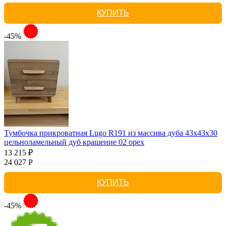
КУПИТЬ
-45%
Тумбочка прикроватная Lugo R191 из массива дуба 43х43х30
цельноламельный дуб крашение 02 орех
13 215 ₽
24 027 Р
КУПИТЬ
-45%