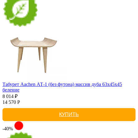
Табурет Aachen АТ-1 (без футона) массив дуба 63х45х45
беление
8 014 ₽
14 570 Р
КУПИТЬ
-40%