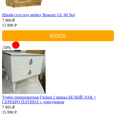
Шкаф-стол под мойку Викинг GL 60 №4
7 900 ₽
15 800 Р
КУПИТЬ
-50%
Тумба прикроватная Глория 2 ящика БЕЛЫЙ ЛАК +
СЕРЕБРО ПАТИНА с доводчиком
7 995 ₽
15 990 Р