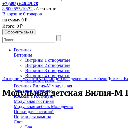
+7 (495) 646-49-78
8 800 555-10-32
- бесплатно
В корзине 0 товаров
на сумму 0 ₽
Итого:
0 ₽
Гостиная
Витрины
Витрины 1 створчатые
Витрины 2 створчатые
Витрины 3 створчатые
Витрины 4 створчатые
Интернет-магазин
Каталог
Детская деревянная мебель
Детская В
Витрины угловые
Гостиная Вилия-М модульная
Модульная детская Вилия-М
Зеркала в гостиную
Комоды в гостиную
Модульная гостиная
Модульная мебель Молодечно
Полки для гостиной
Портал для камина
Свет
Бра