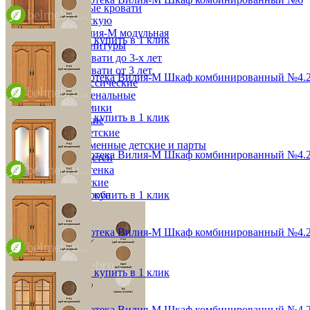
Двухъярусные кровати
от 39 996 ₽
Декор в детскую
48,2х190х36,8 см
Детская Вилия-М модульная
В корзину
Быстро купить в 1 клик
Детские гарнитуры
Детские кровати до 3-х лет
Детские кровати от 3 лет
Модульная библиотека Вилия-М Шкаф комбинированный №4.2
Комоды классические
от 84 576 ₽
Комоды пеленальные
96,4х190х36,8 см
Кровати домики
В корзину
Быстро купить в 1 клик
Полки детские
Стеллажи детские
Столы письменные детские и парты
Модульная библиотека Вилия-М Шкаф комбинированный №4.
Тумбы для детей
от 78 552 ₽
Шведская стенка
96,4х190х36,8 см
Шкафы детские
В корзину
Быстро купить в 1 клик
Ящики и короба
Модульная библиотека Вилия-М Шкаф комбинированный №4.2
от 80 988 ₽
96,4х190х36,8 см
В корзину
Быстро купить в 1 клик
Модульная библиотека Вилия-М Шкаф комбинированный №4.