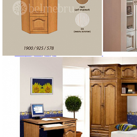
Кровати двуспальные
Кровати металлические
Кровати односпальные
Кровати полутороспальные
Решетки и настилы под матрас
Спальные гарнитуры
Тахта
Туалетные столики
Тумбы прикроватные
Шкафы для одежды
Антресоли на шкаф
Полки и ящики в шкаф для одежды
Шкаф 1-дверный для одежды и белья
Шкафы 2-х дверные для одежды и белья
Шкафы 3-х дверные для одежды и белья
Шкафы 4-х дверные для одежды и белья
Шкафы 5-ти дверные для одежды и белья
Шкафы 6-ти дверные для одежды и белья
Шкафы купе для одежды и белья
Шкафы угловые для одежды и белья
Ящики и короба