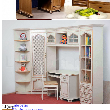
Зеркало "Полонез" ММ-174-30
15 090 ₽
В корзину
Столовая
Буфеты и бары
Комоды для кухни
Лавки и скамьи
Полки и ящики
Столы кофейные и чайные
Столы обеденные
Столы квадратные из массива
Столы круглые из массива
Столы овальные из массива
Столы прямоугольные из массива
Стулья
Стулья барные и столы барные
Сундуки
Табуреты
1.
Цвет:
Шкафы для посуды