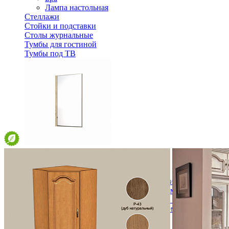
Лампа настольная
Стеллажи
Стойки и подставки
Столы журнальные
Тумбы для гостиной
Тумбы под ТВ
Зеркало навесное Леонардо ВК-04-21
11 098 ₽
Спальня
Деревянные кровати с подъемным механизмом
Кровати односпальные с подъемным механизмом
Кровати двуспальные с подъемным механизмом
Кровати полутороспальные с подъемным механизм
Зеркала
Комоды