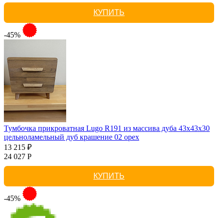
КУПИТЬ
-45%
Тумбочка прикроватная Lugo R191 из массива дуба 43х43х30
цельноламельный дуб крашение 02 орех
13 215 ₽
24 027 Р
КУПИТЬ
-45%