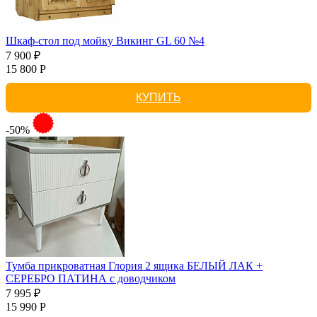
Шкаф-стол под мойку Викинг GL 60 №4
7 900 ₽
15 800 Р
КУПИТЬ
-50%
Тумба прикроватная Глория 2 ящика БЕЛЫЙ ЛАК +
СЕРЕБРО ПАТИНА с доводчиком
7 995 ₽
15 990 Р