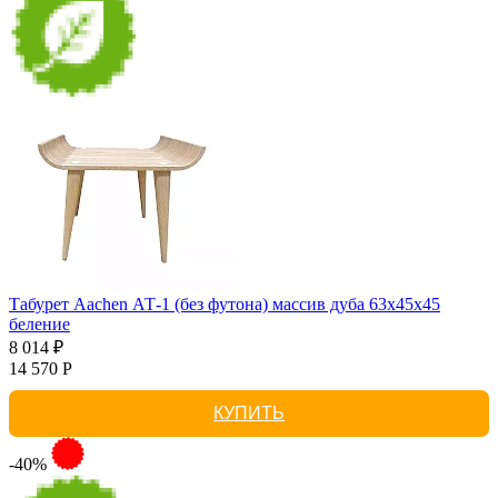
Табурет Aachen АТ-1 (без футона) массив дуба 63х45х45
беление
8 014 ₽
14 570 Р
КУПИТЬ
-40%