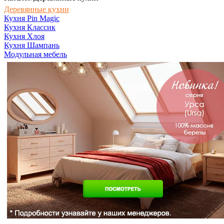
Деревянные кухни
Кухня Pin Magic
Кухня Классик
Кухня Хлоя
Кухня Шампань
Модульная мебель