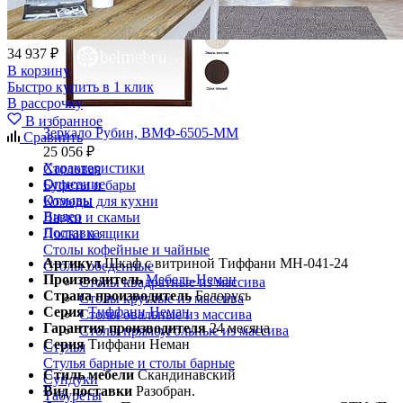
34 937 ₽
В корзину
Быстро купить в 1 клик
В рассрочку
В избранное
Зеркало Рубин, ВМФ-6505-ММ
Сравнить
25 056 ₽
Характеристики
Столовая
Описание
Буфеты и бары
Отзывы
Комоды для кухни
Видео
Лавки и скамьи
Доставка
Полки и ящики
Столы кофейные и чайные
Артикул
Шкаф с витриной Тиффани МН-041-24
Столы обеденные
Производитель
Мебель-Неман
Столы квадратные из массива
Страна производитель
Белорусь
Столы круглые из массива
Серия
Тиффани Неман
Столы овальные из массива
Гарантия производителя
24 месяца
Столы прямоугольные из массива
Серия
Тиффани Неман
Стулья
Стулья барные и столы барные
Стиль мебели
Скандинавский
Сундуки
Вид поставки
Разобран.
Табуреты