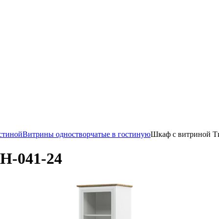
стиной
Витрины одностворчатые в гостиную
Шкаф с витриной Т
Н-041-24