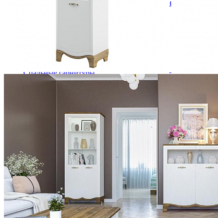
Кровати полутороспальные с подъемным механизм
Зеркала
Комоды
Кровати двуспальные
Кровати металлические
Кровати односпальные
Кровати полутороспальные
Решетки и настилы под матрас
Спальные гарнитуры
Тахта
Туалетные столики
Тумбы прикроватные
Шкафы для одежды
Антресоли на шкаф
Полки и ящики в шкаф для одежды
Шкаф 1-дверный для одежды и белья
Шкафы 2-х дверные для одежды и белья
Шкафы 3-х дверные для одежды и белья
Шкафы 4-х дверные для одежды и белья
Шкафы 5-ти дверные для одежды и белья
Шкафы 6-ти дверные для одежды и белья
Шкафы купе для одежды и белья
Шкафы угловые для одежды и белья
Ящики и короба