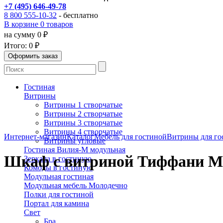
+7 (495) 646-49-78
8 800 555-10-32
- бесплатно
В корзине 0 товаров
на сумму 0 ₽
Итого:
0 ₽
Гостиная
Витрины
Витрины 1 створчатые
Витрины 2 створчатые
Витрины 3 створчатые
Витрины 4 створчатые
Интернет-магазин
Каталог
Мебель для гостиной
Витрины для го
Витрины угловые
Гостиная Вилия-М модульная
Шкаф с витриной Тиффани М
Зеркала в гостиную
Комоды в гостиную
Модульная гостиная
Модульная мебель Молодечно
Полки для гостиной
Портал для камина
Свет
Бра