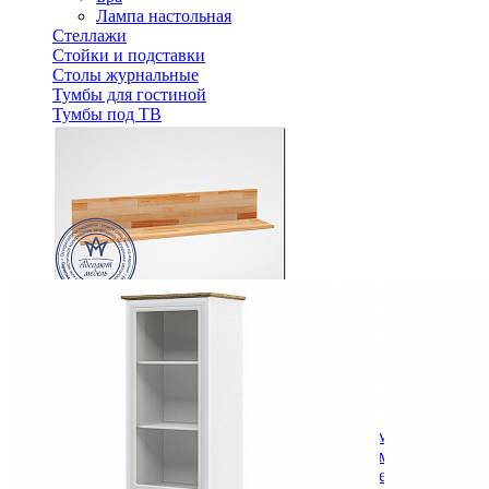
Лампа настольная
Стеллажи
Стойки и подставки
Столы журнальные
Тумбы для гостиной
Тумбы под ТВ
Полка настенная Копенгаген 2242
5 816 ₽
В корзину
Спальня
Деревянные кровати с подъемным механизмом
Кровати односпальные с подъемным механизмом
Кровати двуспальные с подъемным механизмом