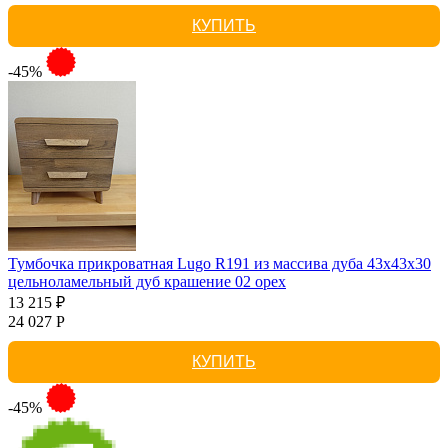
КУПИТЬ
-45%
Тумбочка прикроватная Lugo R191 из массива дуба 43х43х30
цельноламельный дуб крашение 02 орех
13 215 ₽
24 027 Р
КУПИТЬ
-45%