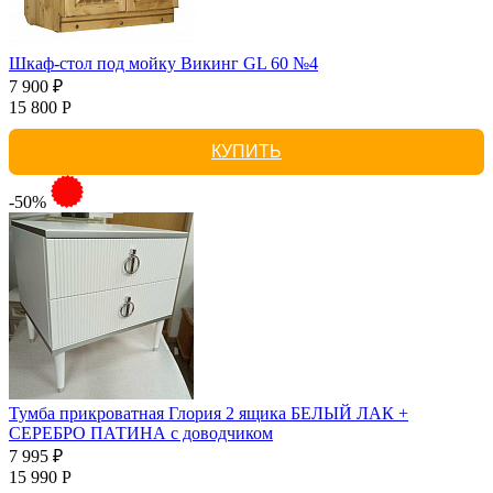
Шкаф-стол под мойку Викинг GL 60 №4
7 900 ₽
15 800 Р
КУПИТЬ
-50%
Тумба прикроватная Глория 2 ящика БЕЛЫЙ ЛАК +
СЕРЕБРО ПАТИНА с доводчиком
7 995 ₽
15 990 Р