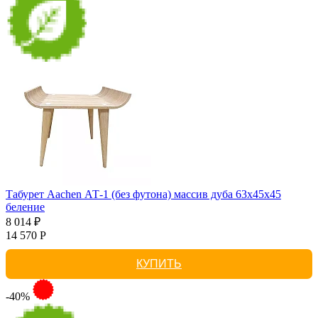
Табурет Aachen АТ-1 (без футона) массив дуба 63х45х45
беление
8 014 ₽
14 570 Р
КУПИТЬ
-40%