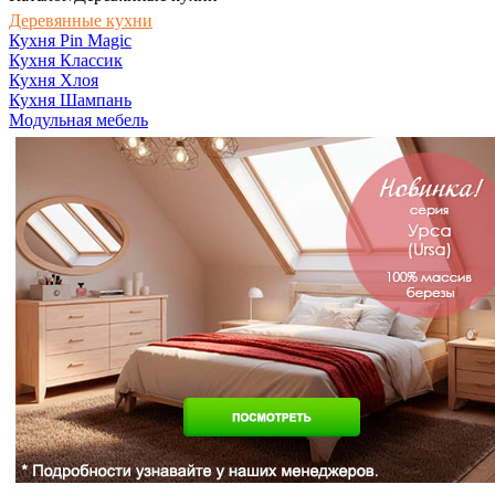
Деревянные кухни
Кухня Pin Magic
Кухня Классик
Кухня Хлоя
Кухня Шампань
Модульная мебель