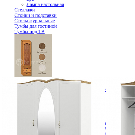
Лампа настольная
Стеллажи
Стойки и подставки
Столы журнальные
Тумбы для гостиной
Тумбы под ТВ
Модульная гостиная Вилия-М Шкаф комбинированный №
67 380 ₽
В корзину
Спальня
Деревянные кровати с подъемным механизмом
Кровати односпальные с подъемным механизмом
Кровати двуспальные с подъемным механизмом