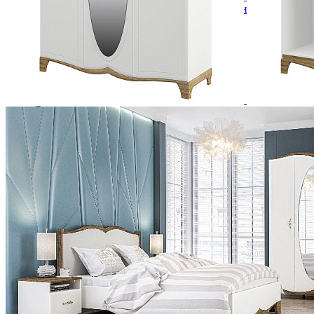
Кровати полутороспальные с подъемным механизм
Зеркала
Комоды
Кровати двуспальные
Кровати металлические
Кровати односпальные
Кровати полутороспальные
Решетки и настилы под матрас
Спальные гарнитуры
Тахта
Туалетные столики
Тумбы прикроватные
Шкафы для одежды
Антресоли на шкаф
Полки и ящики в шкаф для одежды
Шкаф 1-дверный для одежды и белья
Шкафы 2-х дверные для одежды и белья
Шкафы 3-х дверные для одежды и белья
Шкафы 4-х дверные для одежды и белья
Шкафы 5-ти дверные для одежды и белья
Шкафы 6-ти дверные для одежды и белья
Шкафы купе для одежды и белья
Шкафы угловые для одежды и белья
Ящики и короба