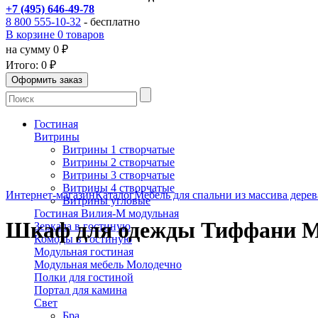
+7 (495) 646-49-78
8 800 555-10-32
- бесплатно
В корзине 0 товаров
на сумму 0 ₽
Итого:
0 ₽
Гостиная
Витрины
Витрины 1 створчатые
Витрины 2 створчатые
Витрины 3 створчатые
Витрины 4 створчатые
Интернет-магазин
Каталог
Мебель для спальни из массива дерев
Витрины угловые
Гостиная Вилия-М модульная
Шкаф для одежды Тиффани М
Зеркала в гостиную
Комоды в гостиную
Модульная гостиная
Модульная мебель Молодечно
Полки для гостиной
Портал для камина
Свет
Бра