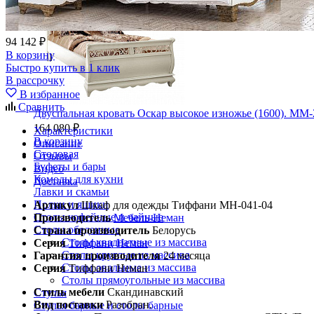
94 142 ₽
В корзину
Быстро купить в 1 клик
В рассрочку
В избранное
Сравнить
Двуспальная кровать Оскар высокое изножье (1600). ММ-
164 080 ₽
Характеристики
В корзину
Описание
Столовая
Отзывы
Буфеты и бары
Видео
Комоды для кухни
Доставка
Лавки и скамьи
Полки и ящики
Артикул
Шкаф для одежды Тиффани МН-041-04
Столы кофейные и чайные
Производитель
Мебель-Неман
Столы обеденные
Страна производитель
Белорусь
Столы квадратные из массива
Серия
Тиффани Неман
Столы круглые из массива
Гарантия производителя
24 месяца
Столы овальные из массива
Серия
Тиффани Неман
Столы прямоугольные из массива
Стиль мебели
Скандинавский
Стулья
Вид поставки
Разобран.
Стулья барные и столы барные