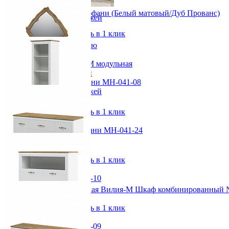
Газетница
Спальный гарнитур Тиффани (Белый матовый/Дуб Прованс)
Зеркала для прихожей
от 265 901 ₽
Ключницы
В корзину
Быстро купить в 1 клик
Консоли
Наборы в прихожую
Обувницы
Прихожая Вилия-М модульная
Скамьи и банкетки
Зеркало навесное Тиффани МН-041-08
Тумбы и комоды
Шкафы для прихожей
от 16 137 ₽
98,6х98,6х3 см
В корзину
Быстро купить в 1 клик
Шкаф с витриной Тиффани МН-041-24
от 34 937 ₽
64,4х207,4х46,6 см
В корзину
Быстро купить в 1 клик
Тумба Тиффани МН-041-10
от 49 464 ₽
Модульная прихожая Вилия-М Шкаф комбинированный 
140,5х92,3х45,4 см
54 324 ₽
В корзину
Быстро купить в 1 клик
Тумба Тиффани МН-041-09
Детская