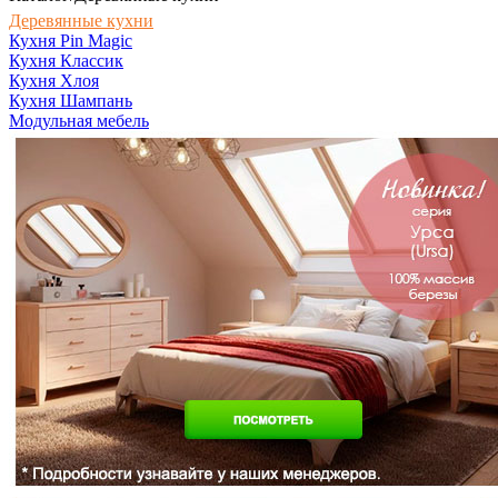
Деревянные кухни
Кухня Pin Magic
Кухня Классик
Кухня Хлоя
Кухня Шампань
Модульная мебель