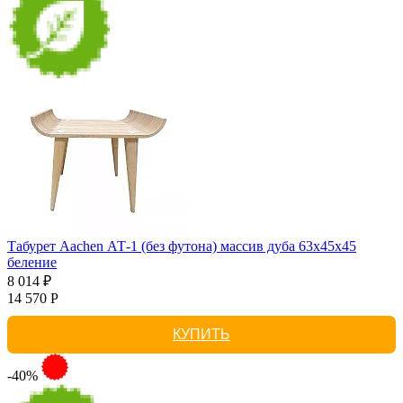
Табурет Aachen АТ-1 (без футона) массив дуба 63х45х45
беление
8 014 ₽
14 570 Р
КУПИТЬ
-40%