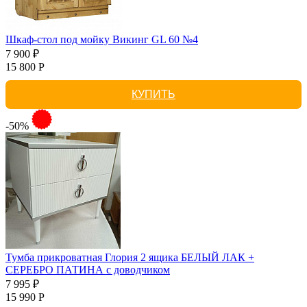
Шкаф-стол под мойку Викинг GL 60 №4
7 900 ₽
15 800 Р
КУПИТЬ
-50%
Тумба прикроватная Глория 2 ящика БЕЛЫЙ ЛАК +
СЕРЕБРО ПАТИНА с доводчиком
7 995 ₽
15 990 Р