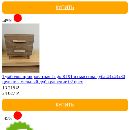
КУПИТЬ
-45%
Тумбочка прикроватная Lugo R191 из массива дуба 43х43х30
цельноламельный дуб крашение 02 орех
13 215 ₽
24 027 Р
КУПИТЬ
-45%