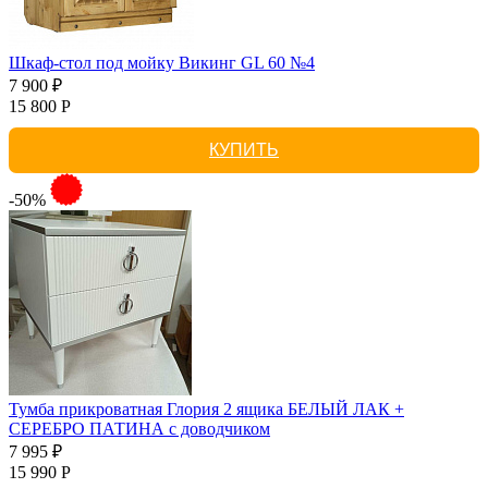
Шкаф-стол под мойку Викинг GL 60 №4
7 900 ₽
15 800 Р
КУПИТЬ
-50%
Тумба прикроватная Глория 2 ящика БЕЛЫЙ ЛАК +
СЕРЕБРО ПАТИНА с доводчиком
7 995 ₽
15 990 Р