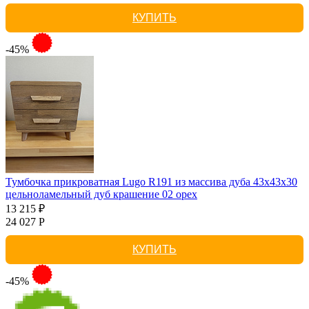
КУПИТЬ
-45%
Тумбочка прикроватная Lugo R191 из массива дуба 43х43х30
цельноламельный дуб крашение 02 орех
13 215 ₽
24 027 Р
КУПИТЬ
-45%