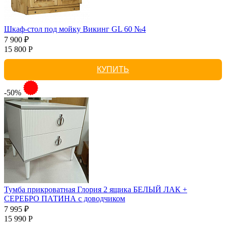
Шкаф-стол под мойку Викинг GL 60 №4
7 900 ₽
15 800 Р
КУПИТЬ
-50%
Тумба прикроватная Глория 2 ящика БЕЛЫЙ ЛАК +
СЕРЕБРО ПАТИНА с доводчиком
7 995 ₽
15 990 Р