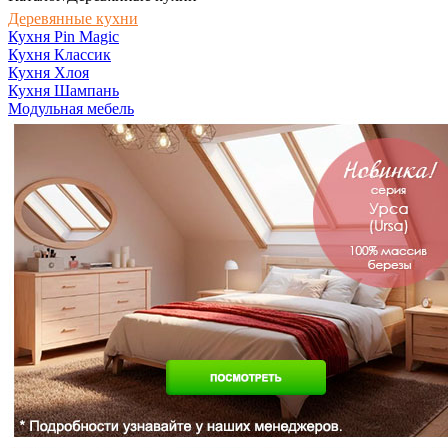
Деревянные кухни
Кухня Pin Magic
Кухня Классик
Кухня Хлоя
Кухня Шампань
Модульная мебель