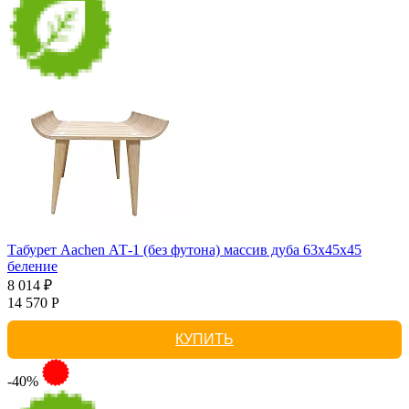
Табурет Aachen АТ-1 (без футона) массив дуба 63х45х45
беление
8 014 ₽
14 570 Р
КУПИТЬ
-40%