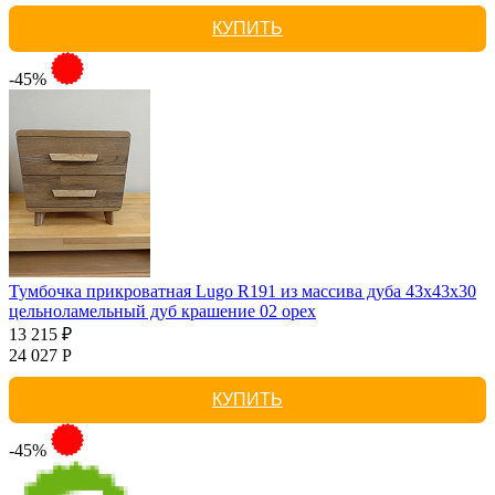
КУПИТЬ
-45%
Тумбочка прикроватная Lugo R191 из массива дуба 43х43х30
цельноламельный дуб крашение 02 орех
13 215 ₽
24 027 Р
КУПИТЬ
-45%