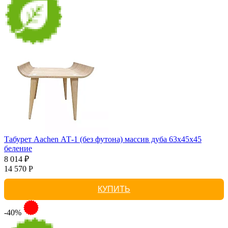
Табурет Aachen АТ-1 (без футона) массив дуба 63х45х45
беление
8 014 ₽
14 570 Р
КУПИТЬ
-40%