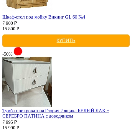
Шкаф-стол под мойку Викинг GL 60 №4
7 900 ₽
15 800 Р
КУПИТЬ
-50%
Тумба прикроватная Глория 2 ящика БЕЛЫЙ ЛАК +
СЕРЕБРО ПАТИНА с доводчиком
7 995 ₽
15 990 Р