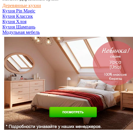
Деревянные кухни
Кухня Pin Magic
Кухня Классик
Кухня Хлоя
Кухня Шампань
Модульная мебель