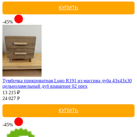
КУПИТЬ
-45%
Тумбочка прикроватная Lugo R191 из массива дуба 43х43х30
цельноламельный дуб крашение 02 орех
13 215 ₽
24 027 Р
КУПИТЬ
-45%