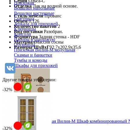
Серия
Ольса-С
Прихожая
Отделка
Лак на водной основе.
Вешалки напольные
Вешалки настенные
Стиль мебели
Прованс
Газетница
Объем
0.126
Зеркала для прихожей
Количество пакетов
2
Ключницы
Вид поставки
Разобран.
Консоли
Фурнитура
Задняя стенка - HDF
Наборы в прихожую
Материал
Массив сосны
Обувницы
Размеры ШхВхГ
92,7х202,9х35,6
Прихожая Вилия-М модульная
Скамьи и банкетки
Тумбы и комоды
Шкафы для прихожей
Другие товары этой серии:
-32%
Модульная прихожая Вилия-М Шкаф комбинированный 
46 368 ₽
-32%