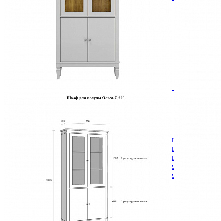
Зеркала
Комоды
Кровати двуспальные
Кровати металлические
Кровати односпальные
Кровати полутороспальные
Решетки и настилы под матрас
Спальные гарнитуры
Тахта
Туалетные столики
Тумбы прикроватные
Шкафы для одежды
Антресоли на шкаф
Полки и ящики в шкаф для одежды
Шкаф 1-дверный для одежды и белья
Шкафы 2-х дверные для одежды и белья
Шкафы 3-х дверные для одежды и белья
Шкафы 4-х дверные для одежды и белья
Шкафы 5-ти дверные для одежды и белья
Шкафы 6-ти дверные для одежды и белья
Шкафы купе для одежды и белья
Шкафы угловые для одежды и белья
Ящики и короба