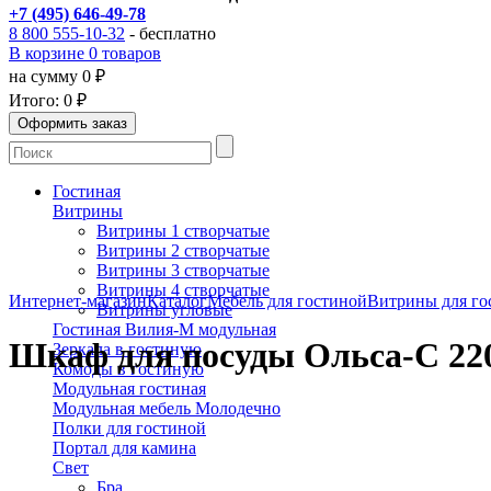
+7 (495) 646-49-78
8 800 555-10-32
- бесплатно
В корзине 0 товаров
на сумму 0 ₽
Итого:
0 ₽
Гостиная
Витрины
Витрины 1 створчатые
Витрины 2 створчатые
Витрины 3 створчатые
Витрины 4 створчатые
Интернет-магазин
Каталог
Мебель для гостиной
Витрины для го
Витрины угловые
Гостиная Вилия-М модульная
Шкаф для посуды Ольса-С 22
Зеркала в гостиную
Комоды в гостиную
Модульная гостиная
Модульная мебель Молодечно
Полки для гостиной
Портал для камина
Свет
Бра