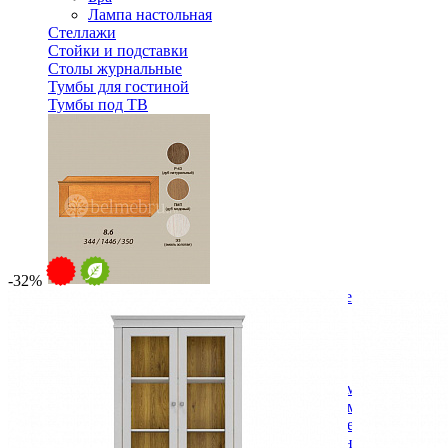
Лампа настольная
Стеллажи
Стойки и подставки
Столы журнальные
Тумбы для гостиной
Тумбы под ТВ
-32%
Модульная гостиная Вилия-М Секция антресольная №8.6
17 040 ₽
Спальня
Деревянные кровати с подъемным механизмом
Кровати односпальные с подъемным механизмом
Кровати двуспальные с подъемным механизмом
Кровати полутороспальные с подъемным механизм