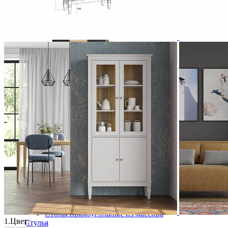
Шкаф ROLLER-MHENF из массива сосны
76 367 ₽
84 852 ₽
В корзину
-10%
Столовая
Буфеты и бары
Комоды для кухни
Лавки и скамьи
Полки и ящики
Столы кофейные и чайные
Столы обеденные
Столы квадратные из массива
Столы круглые из массива
Столы овальные из массива
Столы прямоугольные из массива
1.
Цвет:
Стулья