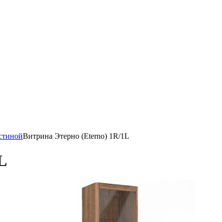
стиной
Витрина Этерно (Eterno) 1R/1L
L