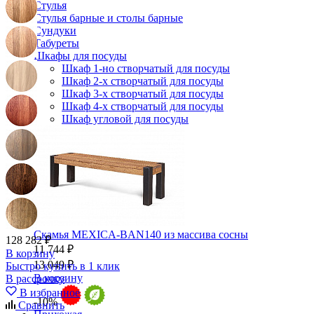
Стулья
Стулья барные и столы барные
Сундуки
Табуреты
Шкафы для посуды
Шкаф 1-но створчатый для посуды
Шкаф 2-х створчатый для посуды
Шкаф 3-х створчатый для посуды
Шкаф 4-х створчатый для посуды
Шкаф угловой для посуды
Скамья MEXICA-BAN140 из массива сосны
128 282 ₽
11 744 ₽
В корзину
13 049 ₽
Быстро купить в 1 клик
В корзину
В рассрочку
В избранное
-10%
Сравнить