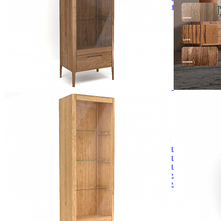
Кровати полутороспальные с подъемным механизм
Зеркала
Комоды
Кровати двуспальные
Кровати металлические
Кровати односпальные
Кровати полутороспальные
Решетки и настилы под матрас
Спальные гарнитуры
Тахта
Туалетные столики
Тумбы прикроватные
Шкафы для одежды
Антресоли на шкаф
Полки и ящики в шкаф для одежды
Шкаф 1-дверный для одежды и белья
Шкафы 2-х дверные для одежды и белья
Шкафы 3-х дверные для одежды и белья
Шкафы 4-х дверные для одежды и белья
Шкафы 5-ти дверные для одежды и белья
Шкафы 6-ти дверные для одежды и белья
Шкафы купе для одежды и белья
Шкафы угловые для одежды и белья
Ящики и короба