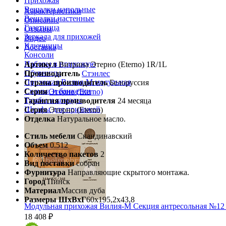
Прихожая
Вешалки напольные
Характеристики
Вешалки настенные
Описание
Газетница
Отзывы
Зеркала для прихожей
Видео
Ключницы
Доставка
Консоли
Наборы в прихожую
Артикул
Витрина Этерно (Eterno) 1R/1L
Обувницы
Производитель
Стэнлес
Прихожая Вилия-М модульная
Страна производитель
Белоруссия
Скамьи и банкетки
Серия
Этерно (Eterno)
Тумбы и комоды
Гарантия производителя
24 месяца
Шкафы для прихожей
Серия
Этерно (Eterno)
Отделка
Натуральное масло.
Стиль мебели
Скандинавский
Объем
0.512
Количество пакетов
2
Вид поставки
собран
Фурнитура
Направляющие скрытого монтажа.
Город
Пинск
Материал
Массив дуба
Размеры ШхВхГ
60х195,2х43,8
Модульная прихожая Вилия-М Секция антресольная №12
18 408 ₽