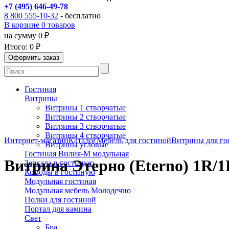
+7 (495) 646-49-78
8 800 555-10-32
- бесплатно
В корзине 0 товаров
на сумму 0 ₽
Итого:
0 ₽
Гостиная
Витрины
Витрины 1 створчатые
Витрины 2 створчатые
Витрины 3 створчатые
Витрины 4 створчатые
Интернет-магазин
Каталог
Мебель для гостиной
Витрины для го
Витрины угловые
Гостиная Вилия-М модульная
Витрина Этерно (Eterno) 1R/1
Зеркала в гостиную
Комоды в гостиную
Модульная гостиная
Модульная мебель Молодечно
Полки для гостиной
Портал для камина
Свет
Бра