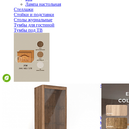
Лампа настольная
Стеллажи
Стойки и подставки
Столы журнальные
Тумбы для гостиной
Тумбы под ТВ
Модульная гостиная Вилия-М Секция антресольная №7 
15 492 ₽
В корзину
Спальня
Деревянные кровати с подъемным механизмом
Кровати односпальные с подъемным механизмом
Кровати двуспальные с подъемным механизмом