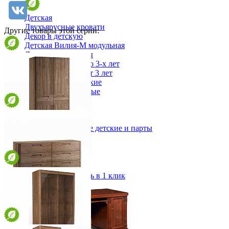
Детская
Двухъярусные кровати
Другие товары этой серии:
Декор в детскую
Детская Вилия-М модульная
Детские гарнитуры
Детские кровати до 3-х лет
Детские кровати от 3 лет
Комоды классические
Комоды пеленальные
Кровати домики
Полки детские
Стеллажи детские
Столы письменные детские и парты
Тумбы для детей
Шкаф Этерно (Eterno) 2
Шведская стенка
Шкафы детские
от 241 505 ₽
Ящики и короба
105х210х59,4 см
В корзину
Быстро купить в 1 клик
Комод Этерно (Eterno) 6
от 133 200 ₽
139,8х77,7х43,8 см