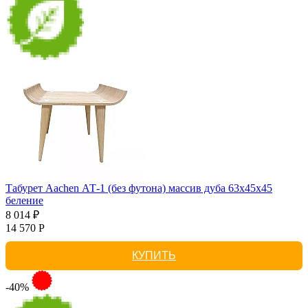
Табурет Aachen АТ-1 (без футона) массив дуба 63х45х45
беление
8 014 ₽
14 570 Р
КУПИТЬ
-40%