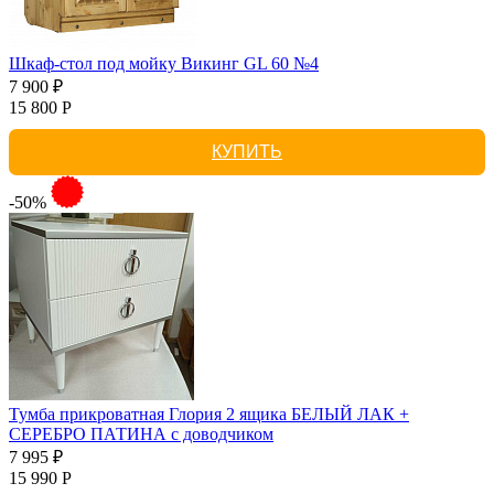
Шкаф-стол под мойку Викинг GL 60 №4
7 900 ₽
15 800 Р
КУПИТЬ
-50%
Тумба прикроватная Глория 2 ящика БЕЛЫЙ ЛАК +
СЕРЕБРО ПАТИНА с доводчиком
7 995 ₽
15 990 Р