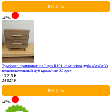
КУПИТЬ
-45%
Тумбочка прикроватная Lugo R191 из массива дуба 43х43х30
цельноламельный дуб крашение 02 орех
13 215 ₽
24 027 Р
КУПИТЬ
-45%