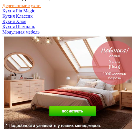
Деревянные кухни
Кухня Pin Magic
Кухня Классик
Кухня Хлоя
Кухня Шампань
Модульная мебель