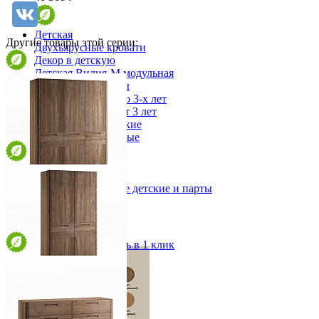
Детская
Другие товары этой серии:
Двухъярусные кровати
Декор в детскую
Детская Вилия-М модульная
Детские гарнитуры
Детские кровати до 3-х лет
Детские кровати от 3 лет
Комоды классические
Комоды пеленальные
Кровати домики
Полки детские
Стеллажи детские
Столы письменные детские и парты
Тумбы для детей
Шкаф Этерно (Eterno) 3
Шведская стенка
от 294 891 ₽
Шкафы детские
152,9х210х59,4 см
Ящики и короба
В корзину
Быстро купить в 1 клик
Шкаф Этерно (Eterno) 2
от 241 505 ₽