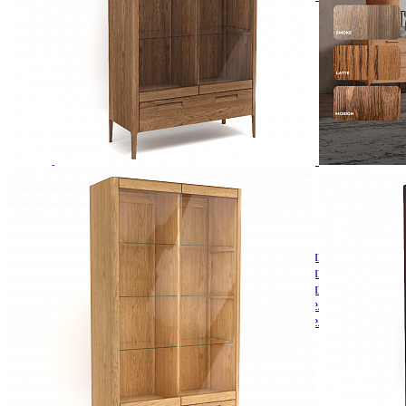
Зеркала
Комоды
Кровати двуспальные
Кровати металлические
Кровати односпальные
Кровати полутороспальные
Решетки и настилы под матрас
Спальные гарнитуры
Тахта
Туалетные столики
Тумбы прикроватные
Шкафы для одежды
Антресоли на шкаф
Полки и ящики в шкаф для одежды
Шкаф 1-дверный для одежды и белья
Шкафы 2-х дверные для одежды и белья
Шкафы 3-х дверные для одежды и белья
Шкафы 4-х дверные для одежды и белья
Шкафы 5-ти дверные для одежды и белья
Шкафы 6-ти дверные для одежды и белья
Шкафы купе для одежды и белья
Шкафы угловые для одежды и белья
Ящики и короба