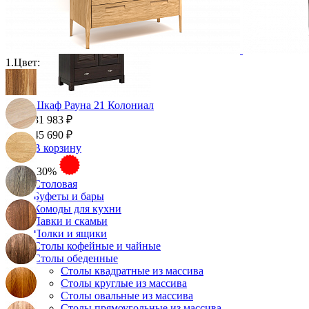
1.
Цвет:
Шкаф Рауна 21 Колониал
31 983 ₽
45 690 ₽
В корзину
-30%
Столовая
Буфеты и бары
Комоды для кухни
Лавки и скамьи
Полки и ящики
Столы кофейные и чайные
Столы обеденные
Столы квадратные из массива
Столы круглые из массива
Столы овальные из массива
Столы прямоугольные из массива