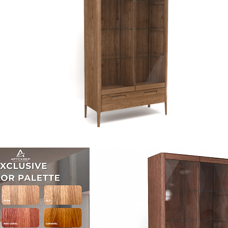
№10 ГС
ом