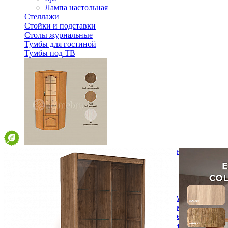
Лампа настольная
Стеллажи
Стойки и подставки
Столы журнальные
Тумбы для гостиной
Тумбы под ТВ
Модульная гостиная Вилия-М Шкаф комбинированный 
33 564 ₽
Спальня
Деревянные кровати с подъемным механизмом
Кровати односпальные с подъемным механизмом
Кровати двуспальные с подъемным механизмом
Кровати полутороспальные с подъемным механизм