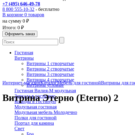
+7 (495) 646-49-78
8 800 555-10-32
- бесплатно
В корзине 0 товаров
на сумму 0 ₽
Итого:
0 ₽
Гостиная
Витрины
Витрины 1 створчатые
Витрины 2 створчатые
Витрины 3 створчатые
Витрины 4 створчатые
Интернет-магазин
Каталог
Мебель для гостиной
Витрины для го
Витрины угловые
Гостиная Вилия-М модульная
Витрина Этерно (Eterno) 2
Зеркала в гостиную
Комоды в гостиную
Модульная гостиная
Модульная мебель Молодечно
Полки для гостиной
Портал для камина
Свет
Бра