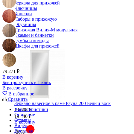
Зеркала для прихожей
Ключницы
Консоли
Наборы в прихожую
Обувницы
Прихожая Вилия-М модульная
Скамьи и банкетки
Тумбы и комоды
Шкафы для прихожей
79 271 ₽
В корзину
Быстро купить в 1 клик
В рассрочку
В избранное
Сравнить
Зеркало навесное в раме Рауна 200 Белый воск
Характеристики
13 608 ₽
Описание
19 440 ₽
Отзывы
В корзину
Видео
Доставка
-30%