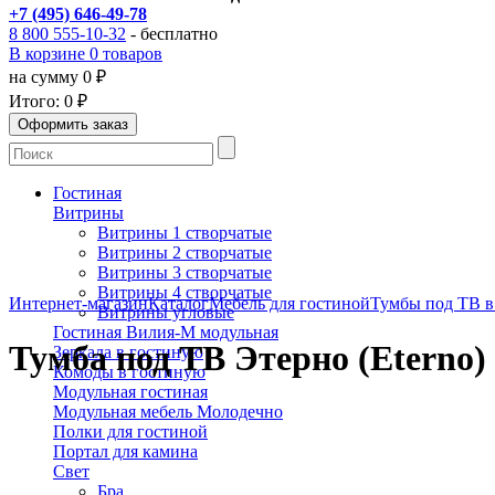
+7 (495) 646-49-78
8 800 555-10-32
- бесплатно
В корзине 0 товаров
на сумму 0 ₽
Итого:
0 ₽
Гостиная
Витрины
Витрины 1 створчатые
Витрины 2 створчатые
Витрины 3 створчатые
Витрины 4 створчатые
Интернет-магазин
Каталог
Мебель для гостиной
Тумбы под ТВ в
Витрины угловые
Гостиная Вилия-М модульная
Тумба под ТВ Этерно (Eterno)
Зеркала в гостиную
Комоды в гостиную
Модульная гостиная
Модульная мебель Молодечно
Полки для гостиной
Портал для камина
Свет
Бра