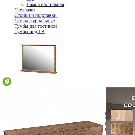
Лампа настольная
Стеллажи
Стойки и подставки
Столы журнальные
Тумбы для гостиной
Тумбы под ТВ
Зеркало Марсель МН-126-08
17 704 ₽
В корзину
Спальня
Деревянные кровати с подъемным механизмом
Кровати односпальные с подъемным механизмом
Кровати двуспальные с подъемным механизмом
Кровати полутороспальные с подъемным механизм
Зеркала