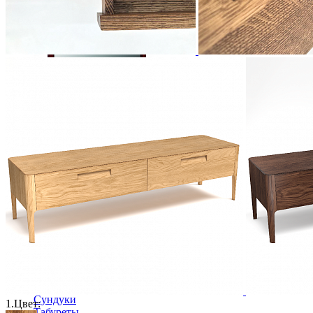
Зеркало "Полонез" ММ-174-30
15 090 ₽
В корзину
Столовая
Буфеты и бары
Комоды для кухни
Лавки и скамьи
Полки и ящики
Столы кофейные и чайные
Столы обеденные
Столы квадратные из массива
Столы круглые из массива
Столы овальные из массива
Столы прямоугольные из массива
Стулья
Стулья барные и столы барные
Сундуки
1.
Цвет:
Табуреты