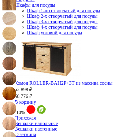
Шкафы для посуды
Шкаф 1-но створчатый для посуды
Шкаф 2-х створчатый для посуды
Шкаф 3-х створчатый для посуды
Шкаф 4-х створчатый для посуды
Шкаф угловой для посуды
Комод ROLLER-BAH2P+3T из массива сосны
52 898 ₽
58 776 ₽
В корзину
-10%
Прихожая
Вешалки напольные
Вешалки настенные
Газетница