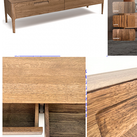
Комоды
Кровати двуспальные
Кровати металлические
Кровати односпальные
Кровати полутороспальные
Решетки и настилы под матрас
Спальные гарнитуры
Тахта
Туалетные столики
Тумбы прикроватные
Шкафы для одежды
Антресоли на шкаф
Полки и ящики в шкаф для одежды
Шкаф 1-дверный для одежды и белья
Шкафы 2-х дверные для одежды и белья
Шкафы 3-х дверные для одежды и белья
Шкафы 4-х дверные для одежды и белья
Шкафы 5-ти дверные для одежды и белья
Шкафы 6-ти дверные для одежды и белья
Шкафы купе для одежды и белья
Шкафы угловые для одежды и белья
Ящики и короба