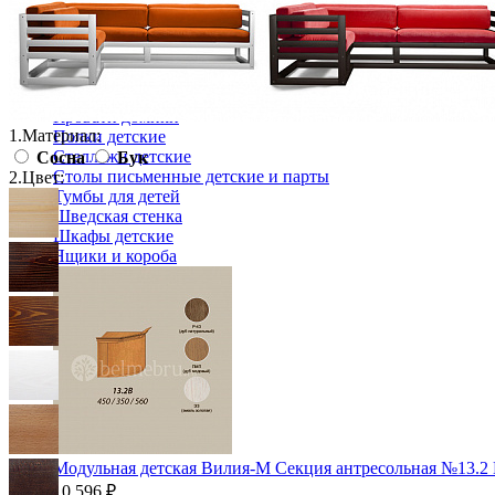
Детские гарнитуры
Детские кровати до 3-х лет
Детские кровати от 3 лет
Комоды классические
Комоды пеленальные
Кровати домики
1.
Материал:
Полки детские
Стеллажи детские
Сосна
Бук
Столы письменные детские и парты
2.
Цвет:
Тумбы для детей
Шведская стенка
Шкафы детские
Ящики и короба
Модульная детская Вилия-М Секция антресольная №13.2
10 596 ₽