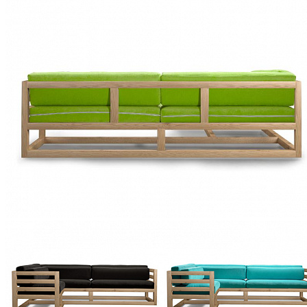
Шкафы для посуды
Шкаф 1-но створчатый для посуды
Шкаф 2-х створчатый для посуды
Шкаф 3-х створчатый для посуды
Шкаф 4-х створчатый для посуды
Шкаф угловой для посуды
Скамья PIN MAGIC KSB11
10 849 ₽
12 054 ₽
В корзину
-10%
Прихожая
Вешалки напольные
Вешалки настенные
Газетница