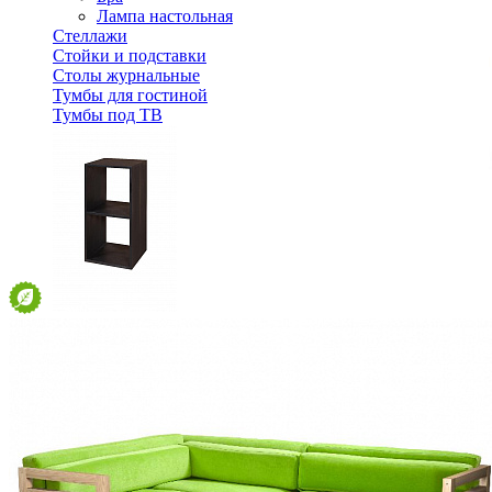
Лампа настольная
Стеллажи
Стойки и подставки
Столы журнальные
Тумбы для гостиной
Тумбы под ТВ
Стеллаж для книг ERICKA-CUBE2 из массива сосны
6 764 ₽
7 516 ₽
В корзину
-10%
Спальня
Деревянные кровати с подъемным механизмом
Кровати односпальные с подъемным механизмом