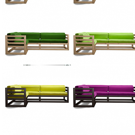
Зеркала для прихожей
Ключницы
Консоли
Наборы в прихожую
Обувницы
Прихожая Вилия-М модульная
Скамьи и банкетки
Тумбы и комоды
Шкафы для прихожей
Зеркало Луиза ММ-257-29
40 050 ₽
В корзину
Детская
Двухъярусные кровати
Декор в детскую
Детская Вилия-М модульная