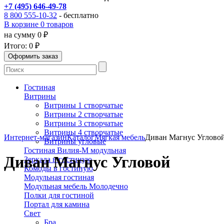
+7 (495) 646-49-78
8 800 555-10-32
- бесплатно
В корзине 0 товаров
на сумму 0 ₽
Итого:
0 ₽
Гостиная
Витрины
Витрины 1 створчатые
Витрины 2 створчатые
Витрины 3 створчатые
Витрины 4 створчатые
Интернет-магазин
Каталог
Мягкая мебель
Диван Магнус Углово
Витрины угловые
Гостиная Вилия-М модульная
Диван Магнус Угловой
Зеркала в гостиную
Комоды в гостиную
Модульная гостиная
Модульная мебель Молодечно
Полки для гостиной
Портал для камина
Свет
Бра