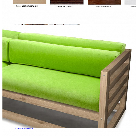
Ящики и короба
Спальный гарнитур Тиффани
130 620 ₽
В корзину
Столовая
Буфеты и бары
Комоды для кухни
Лавки и скамьи
Полки и ящики
Столы кофейные и чайные
Столы обеденные
Столы квадратные из массива
Столы круглые из массива
Столы овальные из массива
Столы прямоугольные из массива
Стулья
Стулья барные и столы барные
Сундуки
Табуреты