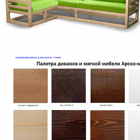
Кровати двуспальные с подъемным механизмом
Кровати полутороспальные с подъемным механизм
Зеркала
Комоды
Кровати двуспальные
Кровати металлические
Кровати односпальные
Кровати полутороспальные
Решетки и настилы под матрас
Спальные гарнитуры
Тахта
Туалетные столики
Тумбы прикроватные
Шкафы для одежды
Антресоли на шкаф
Полки и ящики в шкаф для одежды
Шкаф 1-дверный для одежды и белья
Шкафы 2-х дверные для одежды и белья
Шкафы 3-х дверные для одежды и белья
Шкафы 4-х дверные для одежды и белья
Шкафы 5-ти дверные для одежды и белья
Шкафы 6-ти дверные для одежды и белья
Шкафы купе для одежды и белья
Шкафы угловые для одежды и белья