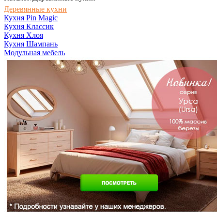
Деревянные кухни
Кухня Pin Magic
Кухня Классик
Кухня Хлоя
Кухня Шампань
Модульная мебель