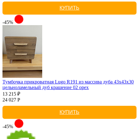
КУПИТЬ
-45%
Тумбочка прикроватная Lugo R191 из массива дуба 43х43х30
цельноламельный дуб крашение 02 орех
13 215 ₽
24 027 Р
КУПИТЬ
-45%