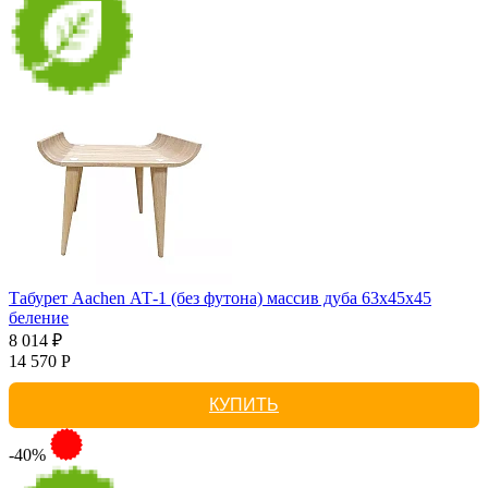
Табурет Aachen АТ-1 (без футона) массив дуба 63х45х45
беление
8 014 ₽
14 570 Р
КУПИТЬ
-40%