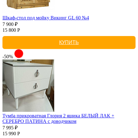
Шкаф-стол под мойку Викинг GL 60 №4
7 900 ₽
15 800 Р
КУПИТЬ
-50%
Тумба прикроватная Глория 2 ящика БЕЛЫЙ ЛАК +
СЕРЕБРО ПАТИНА с доводчиком
7 995 ₽
15 990 Р