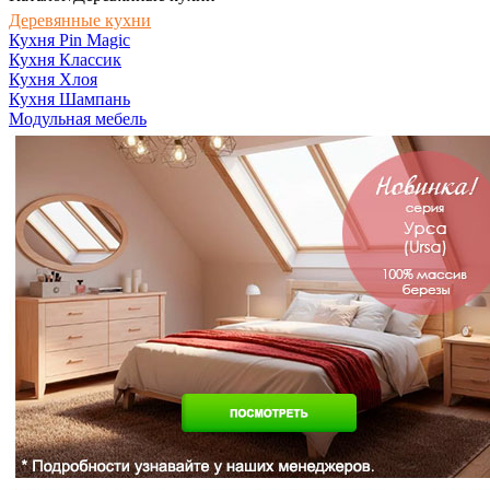
Деревянные кухни
Кухня Pin Magic
Кухня Классик
Кухня Хлоя
Кухня Шампань
Модульная мебель