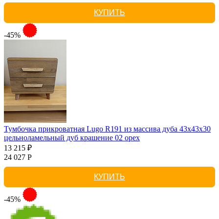
КУПИТЬ
-45%
Тумбочка прикроватная Lugo R191 из массива дуба 43х43х30
цельноламельный дуб крашение 02 орех
13 215 ₽
24 027 Р
КУПИТЬ
-45%