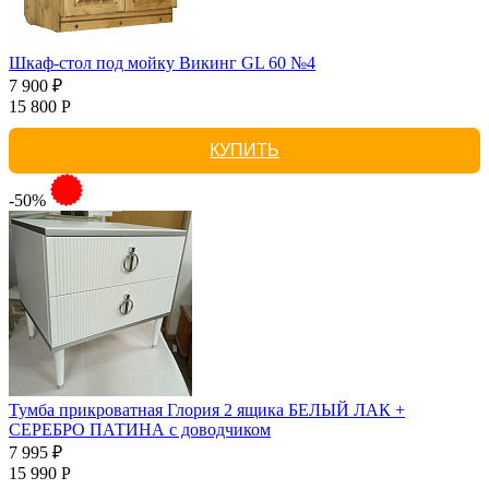
Шкаф-стол под мойку Викинг GL 60 №4
7 900 ₽
15 800 Р
КУПИТЬ
-50%
Тумба прикроватная Глория 2 ящика БЕЛЫЙ ЛАК +
СЕРЕБРО ПАТИНА с доводчиком
7 995 ₽
15 990 Р