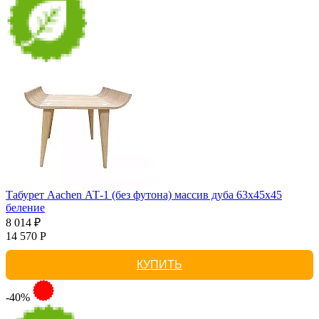
Табурет Aachen АТ-1 (без футона) массив дуба 63х45х45
беление
8 014 ₽
14 570 Р
КУПИТЬ
-40%