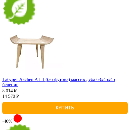
Табурет Aachen АТ-1 (без футона) массив дуба 63х45х45
беление
8 014 ₽
14 570 Р
КУПИТЬ
-40%