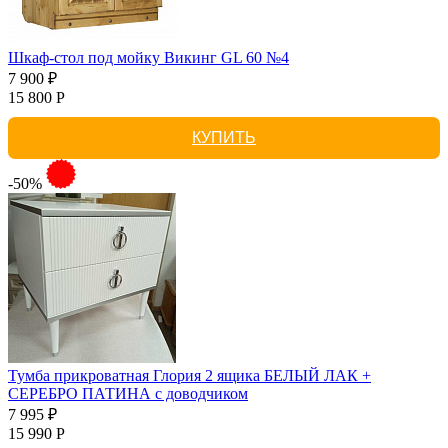
Шкаф-стол под мойку Викинг GL 60 №4
7 900 ₽
15 800 Р
КУПИТЬ
-50%
Тумба прикроватная Глория 2 ящика БЕЛЫЙ ЛАК +
СЕРЕБРО ПАТИНА с доводчиком
7 995 ₽
15 990 Р