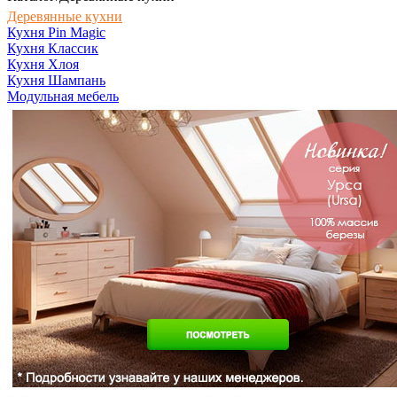
Деревянные кухни
Кухня Pin Magic
Кухня Классик
Кухня Хлоя
Кухня Шампань
Модульная мебель