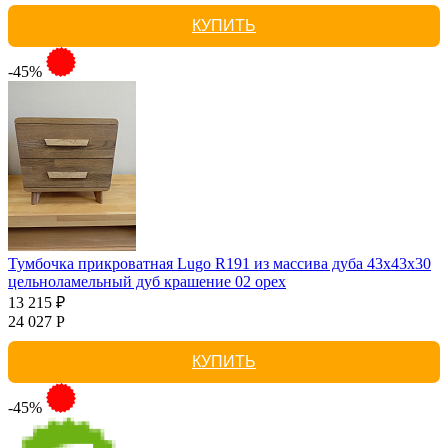
КУПИТЬ
-45%
Тумбочка прикроватная Lugo R191 из массива дуба 43х43х30
цельноламельный дуб крашение 02 орех
13 215 ₽
24 027 Р
КУПИТЬ
-45%