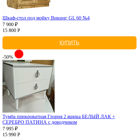
Шкаф-стол под мойку Викинг GL 60 №4
7 900 ₽
15 800 Р
КУПИТЬ
-50%
Тумба прикроватная Глория 2 ящика БЕЛЫЙ ЛАК +
СЕРЕБРО ПАТИНА с доводчиком
7 995 ₽
15 990 Р