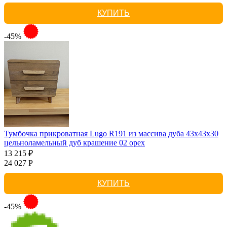
КУПИТЬ
-45%
Тумбочка прикроватная Lugo R191 из массива дуба 43х43х30
цельноламельный дуб крашение 02 орех
13 215 ₽
24 027 Р
КУПИТЬ
-45%