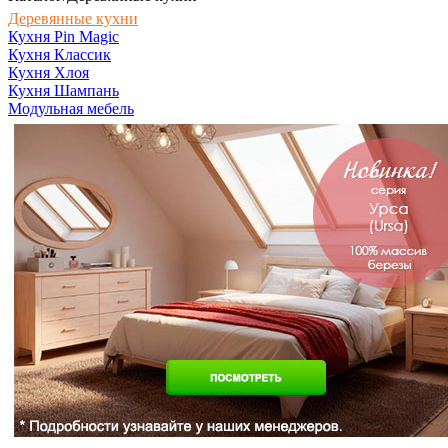
Деревянные кухни
Кухня Pin Magic
Кухня Классик
Кухня Хлоя
Кухня Шампань
Модульная мебель