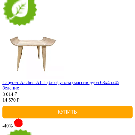
Табурет Aachen АТ-1 (без футона) массив дуба 63х45х45
беление
8 014 ₽
14 570 Р
КУПИТЬ
-40%