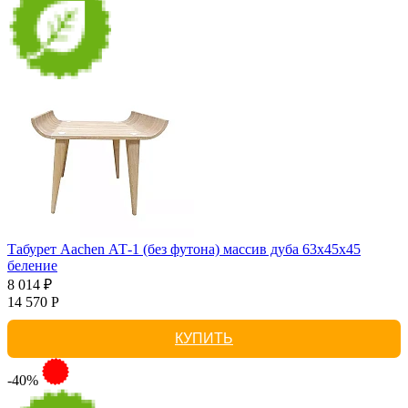
Табурет Aachen АТ-1 (без футона) массив дуба 63х45х45
беление
8 014 ₽
14 570 Р
КУПИТЬ
-40%