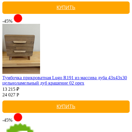
КУПИТЬ
-45%
Тумбочка прикроватная Lugo R191 из массива дуба 43х43х30
цельноламельный дуб крашение 02 орех
13 215 ₽
24 027 Р
КУПИТЬ
-45%