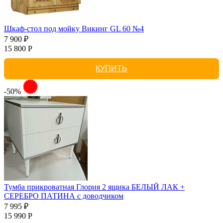
Шкаф-стол под мойку Викинг GL 60 №4
7 900 ₽
15 800 Р
КУПИТЬ
-50%
Тумба прикроватная Глория 2 ящика БЕЛЫЙ ЛАК +
СЕРЕБРО ПАТИНА с доводчиком
7 995 ₽
15 990 Р