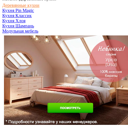
Деревянные кухни
Кухня Pin Magic
Кухня Классик
Кухня Хлоя
Кухня Шампань
Модульная мебель