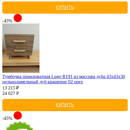
КУПИТЬ
-45%
Тумбочка прикроватная Lugo R191 из массива дуба 43х43х30
цельноламельный дуб крашение 02 орех
13 215 ₽
24 027 Р
КУПИТЬ
-45%