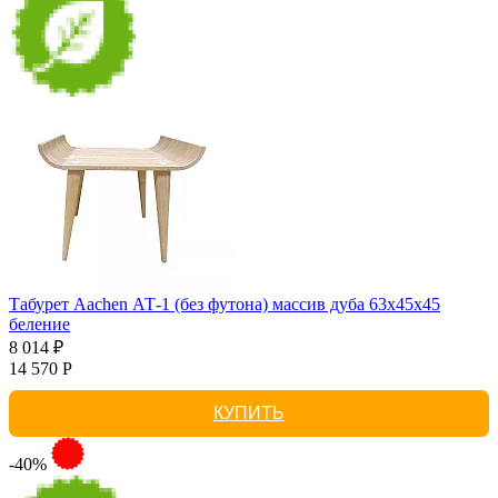
Табурет Aachen АТ-1 (без футона) массив дуба 63х45х45
беление
8 014 ₽
14 570 Р
КУПИТЬ
-40%