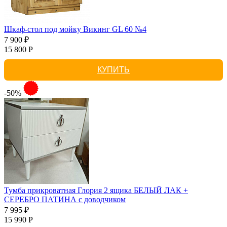
Шкаф-стол под мойку Викинг GL 60 №4
7 900 ₽
15 800 Р
КУПИТЬ
-50%
Тумба прикроватная Глория 2 ящика БЕЛЫЙ ЛАК +
СЕРЕБРО ПАТИНА с доводчиком
7 995 ₽
15 990 Р