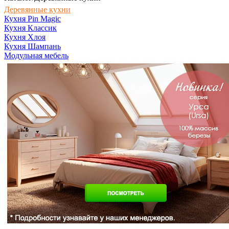
Деревянные кухни
Кухня Pin Magic
Кухня Классик
Кухня Хлоя
Кухня Шампань
Модульная мебель