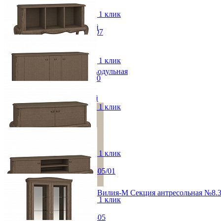
Вешалки напольные
138,2x52x42,2 см
Вешалки настенные
В корзину
Быстро купить в 1 клик
Газетница
Зеркала для прихожей
Банкетка Монако ММ-371-07
Ключницы
от 31 546 ₽
Консоли
69,2x52x42,2 см
Наборы в прихожую
В корзину
Быстро купить в 1 клик
Обувницы
Прихожая Вилия-М модульная
Консоль Монако ММ-410-10
Скамьи и банкетки
от 52 570 ₽
Тумбы и комоды
116x80,9x38,4 см
Шкафы для прихожей
В корзину
Быстро купить в 1 клик
Тумба Монако ММ-410-06
от 158 530 ₽
173,2x96,2x57,1 см
В корзину
Быстро купить в 1 клик
Тумба ТВ Монако ММ-410-05/01
от 67 280 ₽
122,9x57,6x47,7 см
Модульная прихожая Вилия-М Секция антресольная №8.
В корзину
Быстро купить в 1 клик
10 620 ₽
Тумба ТВ Монако ММ-410-05