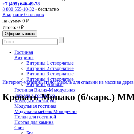
+7 (495) 646-49-78
8 800 555-10-32
- бесплатно
В корзине 0 товаров
на сумму 0 ₽
Итого:
0 ₽
Гостиная
Витрины
Витрины 1 створчатые
Витрины 2 створчатые
Витрины 3 створчатые
Витрины 4 створчатые
Интернет-магазин
Каталог
Мебель для спальни из массива дерев
Витрины угловые
Гостиная Вилия-М модульная
Кровать Монако (б/карк.) ММ
Зеркала в гостиную
Комоды в гостиную
Модульная гостиная
Модульная мебель Молодечно
Полки для гостиной
Портал для камина
Свет
Бра