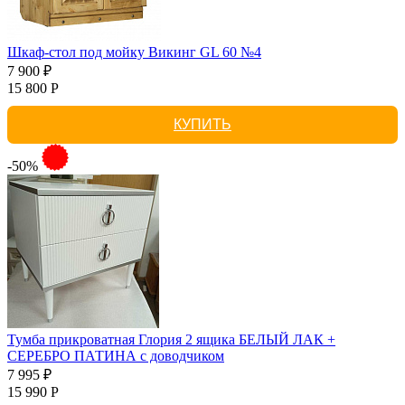
Шкаф-стол под мойку Викинг GL 60 №4
7 900 ₽
15 800 Р
КУПИТЬ
-50%
Тумба прикроватная Глория 2 ящика БЕЛЫЙ ЛАК +
СЕРЕБРО ПАТИНА с доводчиком
7 995 ₽
15 990 Р