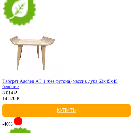
Табурет Aachen АТ-1 (без футона) массив дуба 63х45х45
беление
8 014 ₽
14 570 Р
КУПИТЬ
-40%