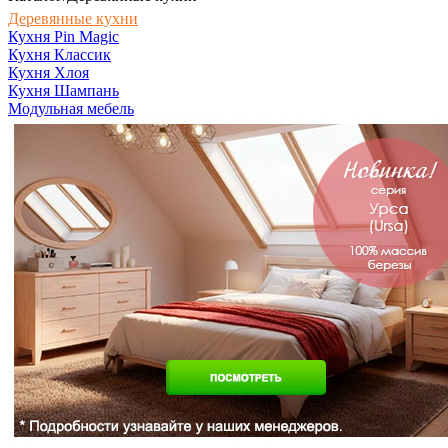
Деревянные кухни
Кухня Pin Magic
Кухня Классик
Кухня Хлоя
Кухня Шампань
Модульная мебель