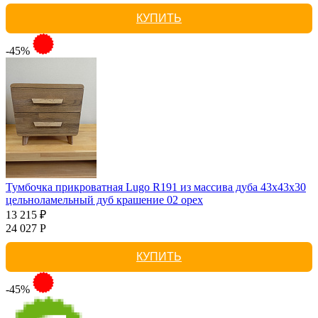
КУПИТЬ
-45%
Тумбочка прикроватная Lugo R191 из массива дуба 43х43х30
цельноламельный дуб крашение 02 орех
13 215 ₽
24 027 Р
КУПИТЬ
-45%