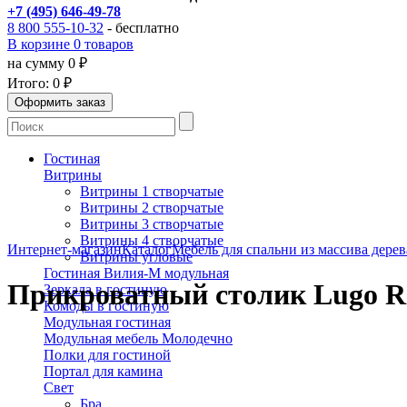
+7 (495) 646-49-78
8 800 555-10-32
- бесплатно
В корзине 0 товаров
на сумму 0 ₽
Итого:
0 ₽
Гостиная
Витрины
Витрины 1 створчатые
Витрины 2 створчатые
Витрины 3 створчатые
Витрины 4 створчатые
Интернет-магазин
Каталог
Мебель для спальни из массива дерев
Витрины угловые
Гостиная Вилия-М модульная
Прикроватный столик Lugo R1
Зеркала в гостиную
Комоды в гостиную
Модульная гостиная
Модульная мебель Молодечно
Полки для гостиной
Портал для камина
Свет
Бра