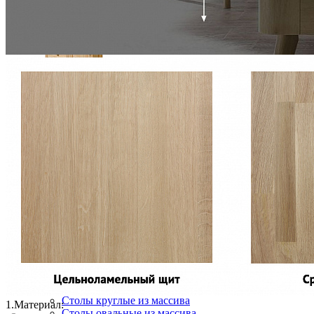
Прикроватная тумба PIN MAGIC KR21
36 950 ₽
41 056 ₽
В корзину
-10%
Столовая
Буфеты и бары
Комоды для кухни
Лавки и скамьи
Полки и ящики
Столы кофейные и чайные
Столы обеденные
Столы квадратные из массива
Столы круглые из массива
1.
Материал:
Столы овальные из массива