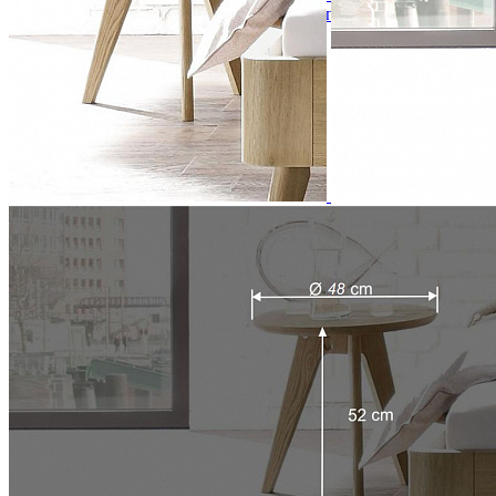
Кровати полутороспальные с подъемным механизм
Зеркала
Комоды
Кровати двуспальные
Кровати металлические
Кровати односпальные
Кровати полутороспальные
Решетки и настилы под матрас
Спальные гарнитуры
Тахта
Туалетные столики
Тумбы прикроватные
Шкафы для одежды
Антресоли на шкаф
Полки и ящики в шкаф для одежды
Шкаф 1-дверный для одежды и белья
Шкафы 2-х дверные для одежды и белья
Шкафы 3-х дверные для одежды и белья
Шкафы 4-х дверные для одежды и белья
Шкафы 5-ти дверные для одежды и белья
Шкафы 6-ти дверные для одежды и белья
Шкафы купе для одежды и белья
Шкафы угловые для одежды и белья
Ящики и короба