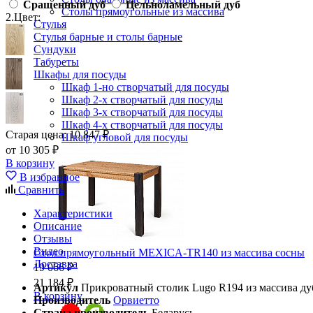
Сращенный дуб
Цельноламельный дуб
Столы прямоугольные из массива
2.
Цвет:
Стулья
Стулья барные и столы барные
Сундуки
Табуреты
Шкафы для посуды
Шкаф 1-но створчатый для посуды
Шкаф 2-х створчатый для посуды
Шкаф 3-х створчатый для посуды
Шкаф 4-х створчатый для посуды
Старая цена:
10 847 ₽
Шкаф угловой для посуды
от 10 305 ₽
В корзину
В избранное
Сравнить
Характеристики
Описание
Отзывы
Видео
Стол прямоугольный MEXICA-TR140 из массива сосны
Доставка
19 066 ₽
21 184 ₽
Артикул
Прикроватный столик Lugo R194 из массива ду
В корзину
Производитель
Орвиетто
Страна производитель
Беларусь