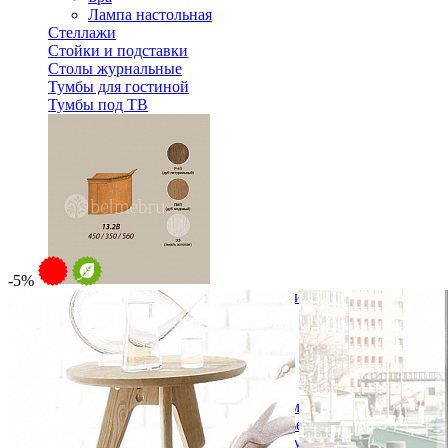
Лампа настольная
Стеллажи
Стойки и подставки
Столы журнальные
Тумбы для гостиной
Тумбы под ТВ
-5%
Модульная гостиная Вилия-М Секция антресольная №13.
10 596 ₽
В корзину
Спальня
Деревянные кровати с подъемным механизмом
Кровати односпальные с подъемным механизмом
Кровати двуспальные с подъемным механизмом