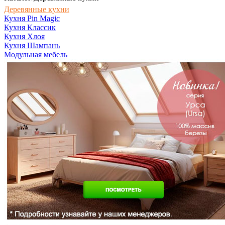
Деревянные кухни
Кухня Pin Magic
Кухня Классик
Кухня Хлоя
Кухня Шампань
Модульная мебель