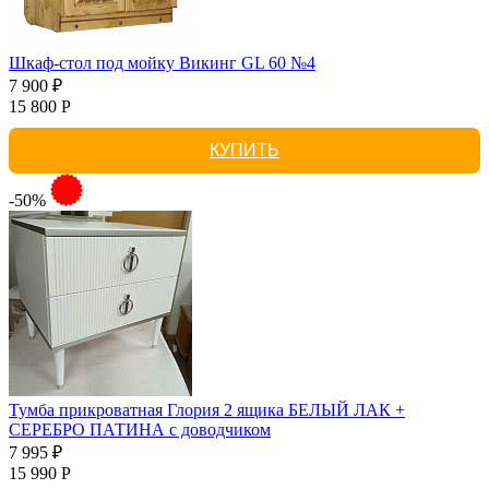
Шкаф-стол под мойку Викинг GL 60 №4
7 900 ₽
15 800 Р
КУПИТЬ
-50%
Тумба прикроватная Глория 2 ящика БЕЛЫЙ ЛАК +
СЕРЕБРО ПАТИНА с доводчиком
7 995 ₽
15 990 Р