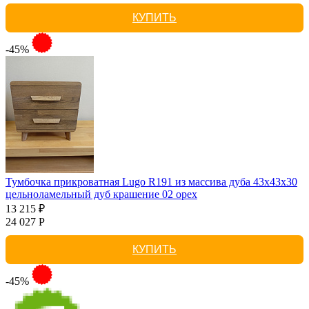
КУПИТЬ
-45%
Тумбочка прикроватная Lugo R191 из массива дуба 43х43х30
цельноламельный дуб крашение 02 орех
13 215 ₽
24 027 Р
КУПИТЬ
-45%