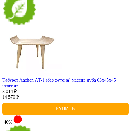
Табурет Aachen АТ-1 (без футона) массив дуба 63х45х45
беление
8 014 ₽
14 570 Р
КУПИТЬ
-40%