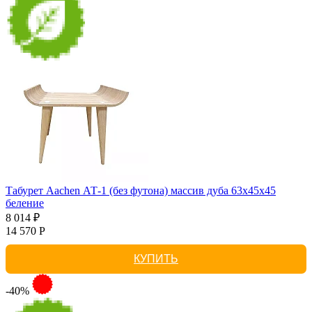
Табурет Aachen АТ-1 (без футона) массив дуба 63х45х45
беление
8 014 ₽
14 570 Р
КУПИТЬ
-40%