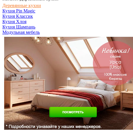
Деревянные кухни
Кухня Pin Magic
Кухня Классик
Кухня Хлоя
Кухня Шампань
Модульная мебель