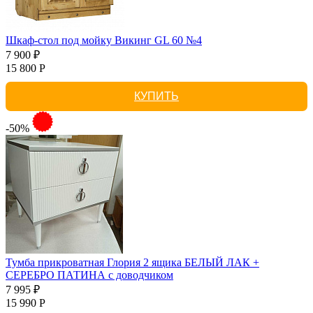
Шкаф-стол под мойку Викинг GL 60 №4
7 900 ₽
15 800 Р
КУПИТЬ
-50%
Тумба прикроватная Глория 2 ящика БЕЛЫЙ ЛАК +
СЕРЕБРО ПАТИНА с доводчиком
7 995 ₽
15 990 Р