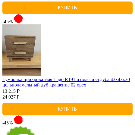
КУПИТЬ
-45%
Тумбочка прикроватная Lugo R191 из массива дуба 43х43х30
цельноламельный дуб крашение 02 орех
13 215 ₽
24 027 Р
КУПИТЬ
-45%