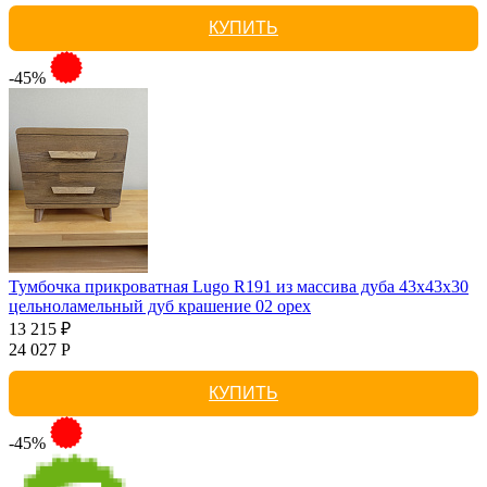
КУПИТЬ
-45%
Тумбочка прикроватная Lugo R191 из массива дуба 43х43х30
цельноламельный дуб крашение 02 орех
13 215 ₽
24 027 Р
КУПИТЬ
-45%