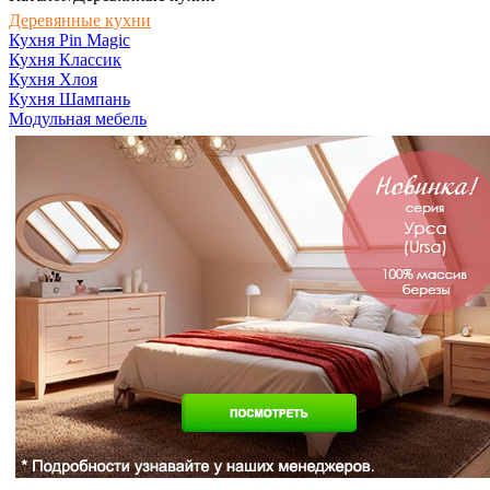
Деревянные кухни
Кухня Pin Magic
Кухня Классик
Кухня Хлоя
Кухня Шампань
Модульная мебель