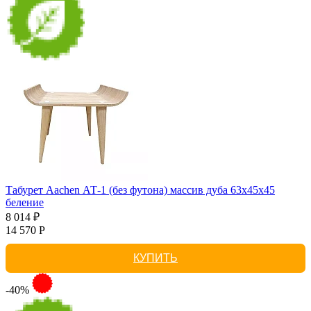
Табурет Aachen АТ-1 (без футона) массив дуба 63х45х45
беление
8 014 ₽
14 570 Р
КУПИТЬ
-40%