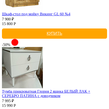
Шкаф-стол под мойку Викинг GL 60 №4
7 900 ₽
15 800 Р
КУПИТЬ
-50%
Тумба прикроватная Глория 2 ящика БЕЛЫЙ ЛАК +
СЕРЕБРО ПАТИНА с доводчиком
7 995 ₽
15 990 Р