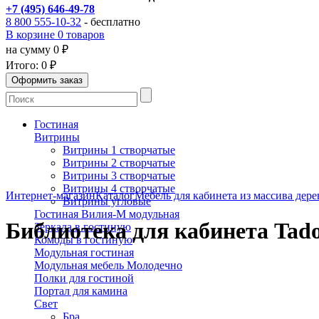
+7 (495) 646-49-78
8 800 555-10-32
- бесплатно
В корзине 0 товаров
на сумму 0 ₽
Итого:
0 ₽
Гостиная
Витрины
Витрины 1 створчатые
Витрины 2 створчатые
Витрины 3 створчатые
Витрины 4 створчатые
Интернет-магазин
Каталог
Мебель для кабинета из массива дере
Витрины угловые
Гостиная Вилия-М модульная
Библиотека для кабинета Tado
Зеркала в гостиную
Комоды в гостиную
Модульная гостиная
Модульная мебель Молодечно
Полки для гостиной
Портал для камина
Свет
Бра