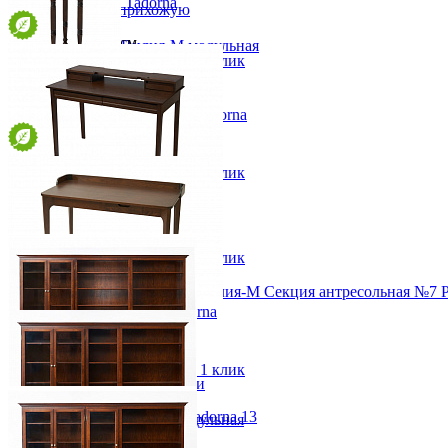
Шкаф-бар 100/А Tadorna
Наборы в прихожую
от 62 500 ₽
Обувницы
86,4х130,9х38,5 см
Прихожая Вилия-М модульная
В корзину
Быстро купить в 1 клик
Скамьи и банкетки
Тумбы и комоды
Шкафы для прихожей
Подставка под цветы 10/А Tadorna
от 13 900 ₽
30х75х30 см
В корзину
Быстро купить в 1 клик
Стол письменный 201 Tadorna
от 44 900 ₽
120х85х60 см
В корзину
Быстро купить в 1 клик
Модульная прихожая Вилия-М Секция антресольная №7 
Стол письменный 200 Tadorna
14 244 ₽
от 38 700 ₽
123,2х81х61,6 см
Детская
В корзину
Быстро купить в 1 клик
Двухъярусные кровати
Декор в детскую
Библиотека для кабинета Tadorna 13
Детская Вилия-М модульная
от 296 600 ₽
Детские гарнитуры