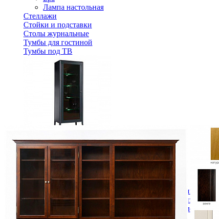
Лампа настольная
Стеллажи
Стойки и подставки
Столы журнальные
Тумбы для гостиной
Тумбы под ТВ
Шкаф-витрина Тиффани БМ-2425 (левая)
165 600 ₽
В корзину
Спальня
Деревянные кровати с подъемным механизмом
Кровати односпальные с подъемным механизмом
Кровати двуспальные с подъемным механизмом
Кровати полутороспальные с подъемным механизм
Зеркала