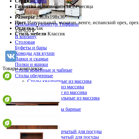
Серия
Tadorna
Гарантия производителя
24 месяца
Размеры
236,8x198x36
Цвет
Натуральный, махагон, венге, испанский орех, орех
Спальный гарнитур Тиффани
Отделка
Лак
130 620 ₽
Стиль мебели
Классик
В корзину
Столовая
Буфеты и бары
Комоды для кухни
Лавки и скамьи
Полки и ящики
Товары комплекта:
Столы кофейные и чайные
Столы обеденные
Столы квадратные из массива
Столы круглые из массива
Столы овальные из массива
Столы прямоугольные из массива
Стулья
Стулья барные и столы барные
Сундуки
Табуреты
Шкафы для посуды
Шкаф 1-но створчатый для посуды
Шкаф 2-х створчатый для посуды
Корона 2+2+1 Tadorna