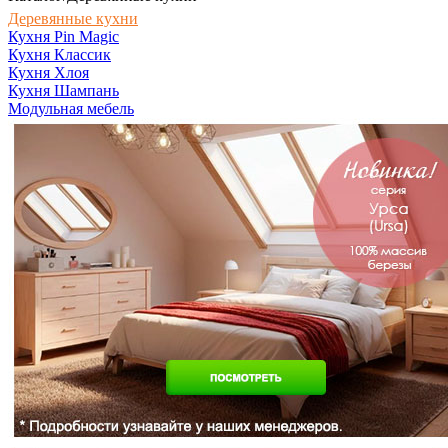
Деревянные кухни
Кухня Pin Magic
Кухня Классик
Кухня Хлоя
Кухня Шампань
Модульная мебель