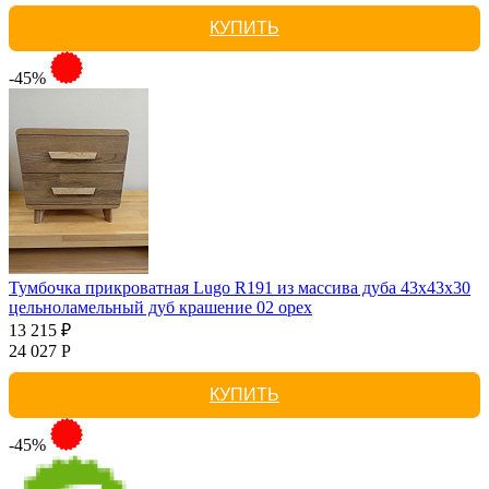
КУПИТЬ
-45%
Тумбочка прикроватная Lugo R191 из массива дуба 43х43х30
цельноламельный дуб крашение 02 орех
13 215 ₽
24 027 Р
КУПИТЬ
-45%