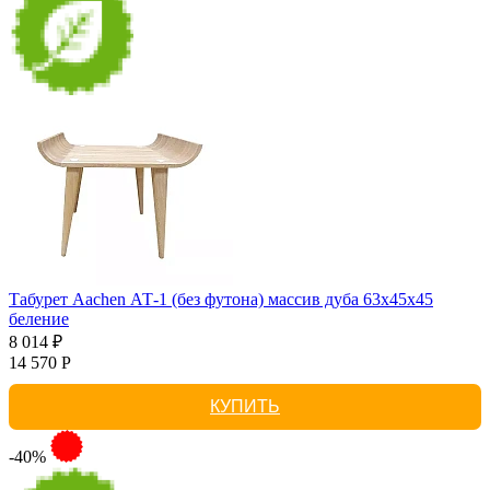
Табурет Aachen АТ-1 (без футона) массив дуба 63х45х45
беление
8 014 ₽
14 570 Р
КУПИТЬ
-40%