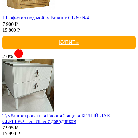
Шкаф-стол под мойку Викинг GL 60 №4
7 900 ₽
15 800 Р
КУПИТЬ
-50%
Тумба прикроватная Глория 2 ящика БЕЛЫЙ ЛАК +
СЕРЕБРО ПАТИНА с доводчиком
7 995 ₽
15 990 Р