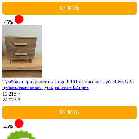
КУПИТЬ
-45%
Тумбочка прикроватная Lugo R191 из массива дуба 43х43х30
цельноламельный дуб крашение 02 орех
13 215 ₽
24 027 Р
КУПИТЬ
-45%