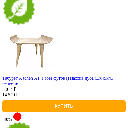
Табурет Aachen АТ-1 (без футона) массив дуба 63х45х45
беление
8 014 ₽
14 570 Р
КУПИТЬ
-40%