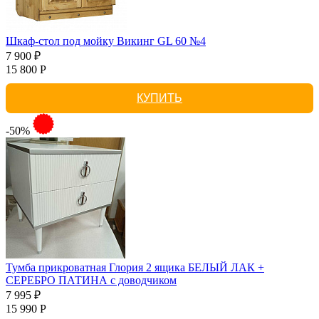
Шкаф-стол под мойку Викинг GL 60 №4
7 900 ₽
15 800 Р
КУПИТЬ
-50%
Тумба прикроватная Глория 2 ящика БЕЛЫЙ ЛАК +
СЕРЕБРО ПАТИНА с доводчиком
7 995 ₽
15 990 Р