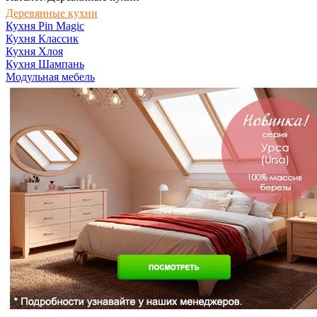
Деревянные кухни
Кухня Pin Magic
Кухня Классик
Кухня Хлоя
Кухня Шампань
Модульная мебель