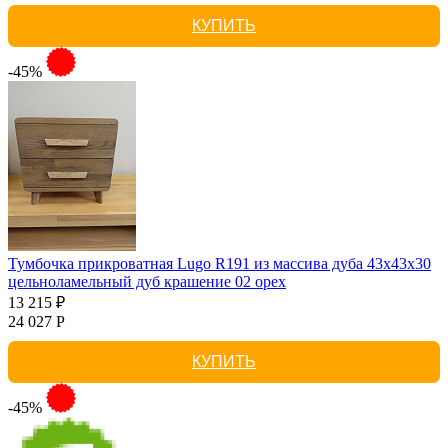
КУПИТЬ
-45%
Тумбочка прикроватная Lugo R191 из массива дуба 43х43х30
цельноламельный дуб крашение 02 орех
13 215 ₽
24 027 Р
КУПИТЬ
-45%