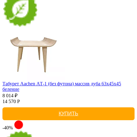
Табурет Aachen АТ-1 (без футона) массив дуба 63х45х45
беление
8 014 ₽
14 570 Р
КУПИТЬ
-40%