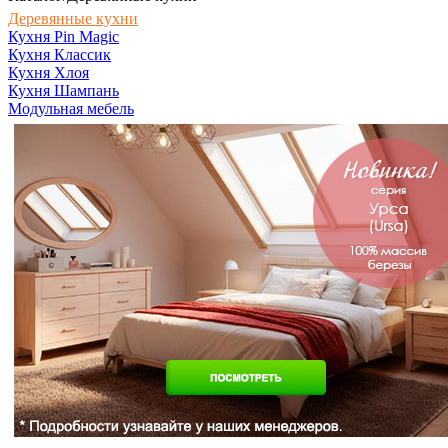
Деревянные кухни
Кухня Pin Magic
Кухня Классик
Кухня Хлоя
Кухня Шампань
Модульная мебель