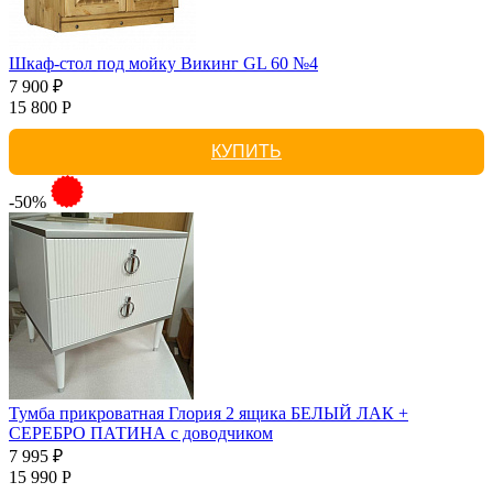
Шкаф-стол под мойку Викинг GL 60 №4
7 900 ₽
15 800 Р
КУПИТЬ
-50%
Тумба прикроватная Глория 2 ящика БЕЛЫЙ ЛАК +
СЕРЕБРО ПАТИНА с доводчиком
7 995 ₽
15 990 Р