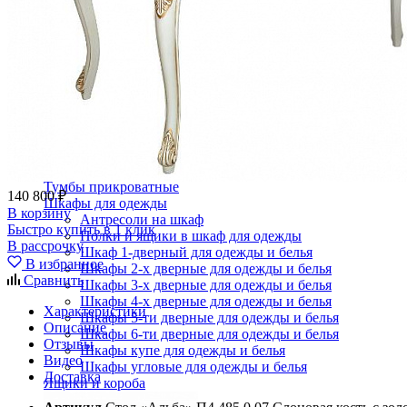
Кровати полутороспальные с подъемным механизм
Зеркала
Комоды
Кровати двуспальные
Кровати металлические
Кровати односпальные
Кровати полутороспальные
Решетки и настилы под матрас
Спальные гарнитуры
Тахта
Туалетные столики
Тумбы прикроватные
140 800 ₽
Шкафы для одежды
В корзину
Антресоли на шкаф
Быстро купить в 1 клик
Полки и ящики в шкаф для одежды
В рассрочку
Шкаф 1-дверный для одежды и белья
В избранное
Шкафы 2-х дверные для одежды и белья
Сравнить
Шкафы 3-х дверные для одежды и белья
Шкафы 4-х дверные для одежды и белья
Характеристики
Шкафы 5-ти дверные для одежды и белья
Описание
Шкафы 6-ти дверные для одежды и белья
Отзывы
Шкафы купе для одежды и белья
Видео
Шкафы угловые для одежды и белья
Доставка
Ящики и короба