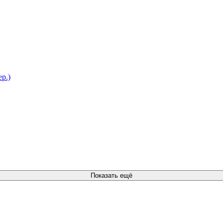
ер.)
ладной
Показать ещё