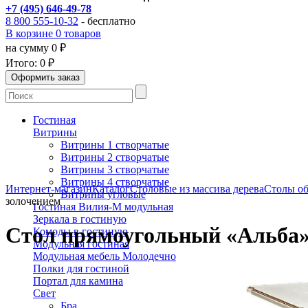
+7 (495) 646-49-78
8 800 555-10-32
- бесплатно
В корзине 0 товаров
на сумму 0 ₽
Итого:
0 ₽
Гостиная
Витрины
Витрины 1 створчатые
Витрины 2 створчатые
Витрины 3 створчатые
Витрины 4 створчатые
Интернет-магазин
Каталог
Столовые из массива дерева
Столы об
Витрины угловые
золочением
Гостиная Вилия-М модульная
Зеркала в гостиную
Стол прямоугольный «Альба» 
Комоды в гостиную
Модульная гостиная
Модульная мебель Молодечно
Полки для гостиной
Портал для камина
Свет
Бра