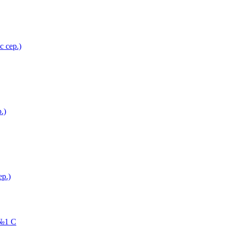
с сер.)
.)
ер.)
№1 С