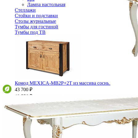
Лампа настольная
Стеллажи
Стойки и подставки
Столы журнальные
Тумбы для гостиной
Тумбы под ТВ
Комод MEXICA-MB2P+2T из массива сосны
43 700 ₽
48 556 ₽
В корзину
-10%
Спальня
Деревянные кровати с подъемным механизмом
Кровати односпальные с подъемным механизмом
Кровати двуспальные с подъемным механизмом