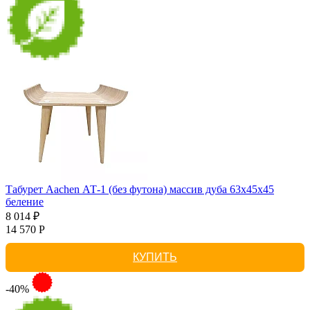
Табурет Aachen АТ-1 (без футона) массив дуба 63х45х45
беление
8 014 ₽
14 570 Р
КУПИТЬ
-40%