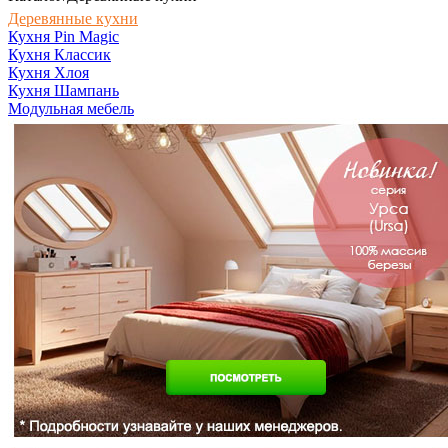
Деревянные кухни
Кухня Pin Magic
Кухня Классик
Кухня Хлоя
Кухня Шампань
Модульная мебель