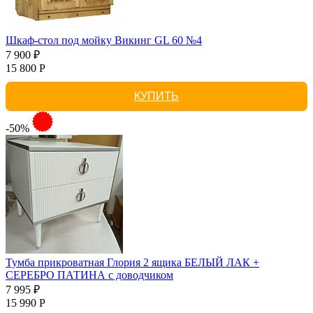
Шкаф-стол под мойку Викинг GL 60 №4
7 900 ₽
15 800 Р
КУПИТЬ
-50%
Тумба прикроватная Глория 2 ящика БЕЛЫЙ ЛАК +
СЕРЕБРО ПАТИНА с доводчиком
7 995 ₽
15 990 Р