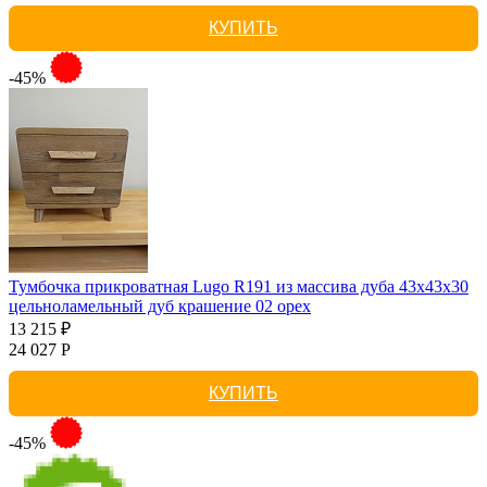
КУПИТЬ
-45%
Тумбочка прикроватная Lugo R191 из массива дуба 43х43х30
цельноламельный дуб крашение 02 орех
13 215 ₽
24 027 Р
КУПИТЬ
-45%