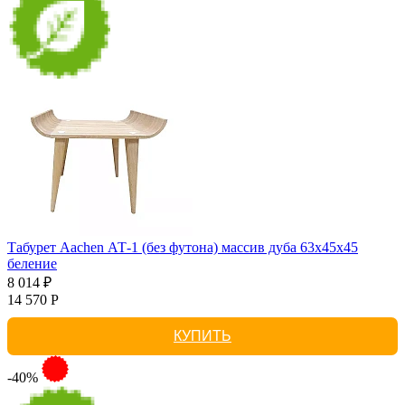
Табурет Aachen АТ-1 (без футона) массив дуба 63х45х45
беление
8 014 ₽
14 570 Р
КУПИТЬ
-40%