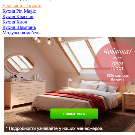
Деревянные кухни
Кухня Pin Magic
Кухня Классик
Кухня Хлоя
Кухня Шампань
Модульная мебель