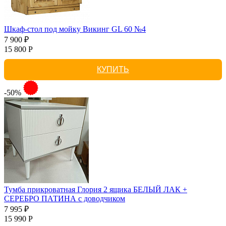
Шкаф-стол под мойку Викинг GL 60 №4
7 900 ₽
15 800 Р
КУПИТЬ
-50%
Тумба прикроватная Глория 2 ящика БЕЛЫЙ ЛАК +
СЕРЕБРО ПАТИНА с доводчиком
7 995 ₽
15 990 Р