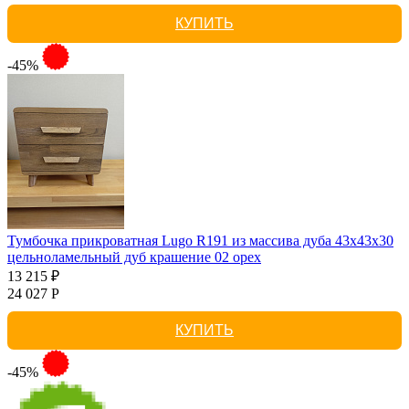
КУПИТЬ
-45%
Тумбочка прикроватная Lugo R191 из массива дуба 43х43х30
цельноламельный дуб крашение 02 орех
13 215 ₽
24 027 Р
КУПИТЬ
-45%